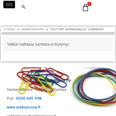
Siirry
sisältöön
ETUSIVU
VERKKOKAUPPA
TUOTTEET AVAINSANALLA “LIUKENEVA”
Valitun kaltaisia tuotteita ei löytynyt.
Arkkiplussa Oy
Santaradantie 10, 01370 Vantaa​
Puh:
0500 645 998
www.arkkiplussa.fi