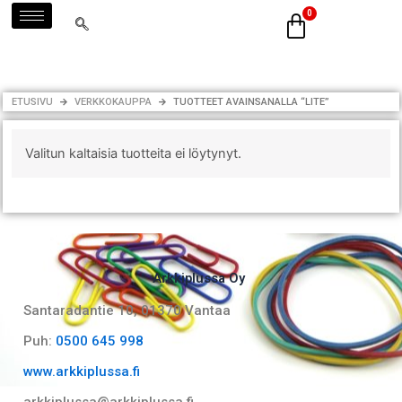
Siirry
sisältöön
ETUSIVU
VERKKOKAUPPA
TUOTTEET AVAINSANALLA “LITE”
Valitun kaltaisia tuotteita ei löytynyt.
Arkkiplussa Oy
Santaradantie 10, 01370 Vantaa​
Puh:
0500 645 998
www.arkkiplussa.fi