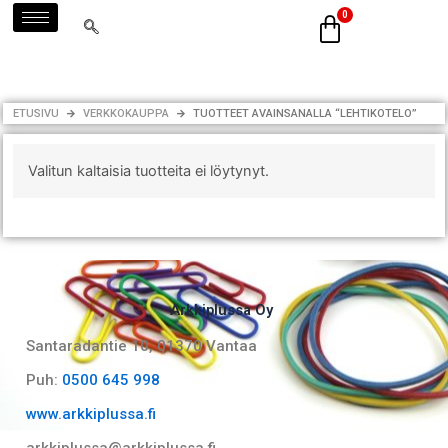
Siirry
sisältöön
ETUSIVU
VERKKOKAUPPA
TUOTTEET AVAINSANALLA “LEHTIKOTELO”
Valitun kaltaisia tuotteita ei löytynyt.
Arkkiplussa Oy
Santaradantie 10, 01370 Vantaa​
Puh:
0500 645 998
www.arkkiplussa.fi