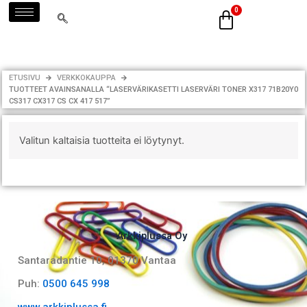
Siirry
sisältöön
ETUSIVU
VERKKOKAUPPA
TUOTTEET AVAINSANALLA “LASERVÄRIKASETTI LASERVÄRI TONER X317 71B20Y0
CS317 CX317 CS CX 417 517”
Valitun kaltaisia tuotteita ei löytynyt.
Arkkiplussa Oy
Santaradantie 10, 01370 Vantaa​
Puh:
0500 645 998