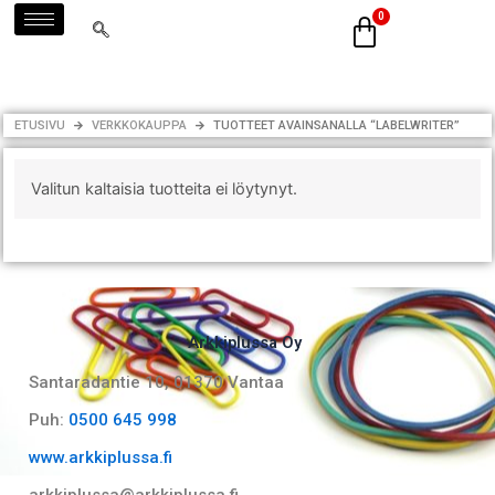
Siirry
sisältöön
ETUSIVU
VERKKOKAUPPA
TUOTTEET AVAINSANALLA “LABELWRITER”
Valitun kaltaisia tuotteita ei löytynyt.
Arkkiplussa Oy
Santaradantie 10, 01370 Vantaa​
Puh:
0500 645 998
www.arkkiplussa.fi