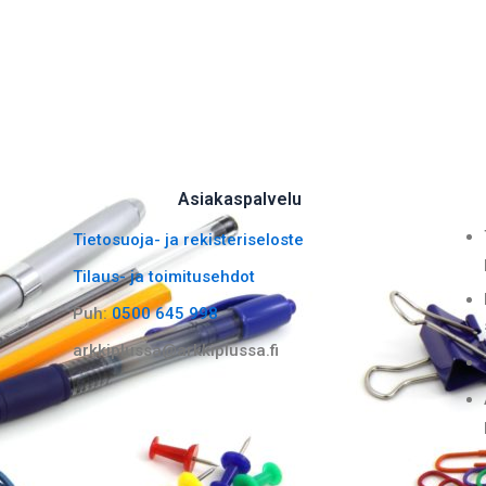
Asiakaspalvelu
Tietosuoja- ja rekisteriseloste
Tilaus- ja toimitusehdot
Puh:
0500 645 998
arkkiplussa@arkkiplussa.fi