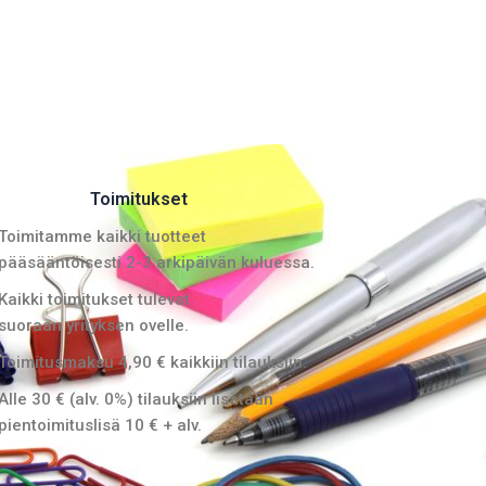
Toimitukset
Toimitamme kaikki tuotteet
pääsääntöisesti 2-3 arkipäivän kuluessa.
Kaikki toimitukset tulevat
suoraan yrityksen ovelle.
Toimitusmaksu 4,90 € kaikkiin tilauksiin.
Alle 30 € (alv. 0%) tilauksiin lisätään
pientoimituslisä 10 € + alv.