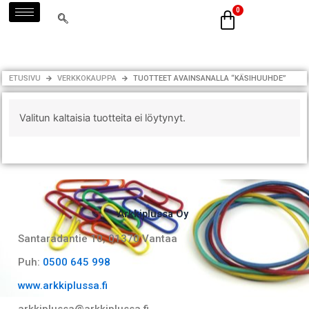
Siirry
sisältöön
ETUSIVU
VERKKOKAUPPA
TUOTTEET AVAINSANALLA “KÄSIHUUHDE”
Valitun kaltaisia tuotteita ei löytynyt.
Arkkiplussa Oy
Santaradantie 10, 01370 Vantaa​
Puh:
0500 645 998
www.arkkiplussa.fi