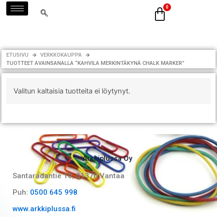
Siirry
sisältöön
ETUSIVU
VERKKOKAUPPA
TUOTTEET AVAINSANALLA “KAHVILA MERKINTÄKYNÄ CHALK MARKER”
Valitun kaltaisia tuotteita ei löytynyt.
Arkkiplussa Oy
Santaradantie 10, 01370 Vantaa​
Puh:
0500 645 998
www.arkkiplussa.fi