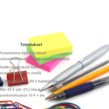
Toimitukset
Toimitamme kaikki tuotteet
pääsääntöisesti 2-3 arkipäivän kuluessa.
Kaikki toimitukset tulevat
suoraan yrityksen ovelle.
Toimitusmaksu 4,90 € kaikkiin tilauksiin.
Alle 30 € (alv. 0%) tilauksiin lisätään
pientoimituslisä 10 € + alv.