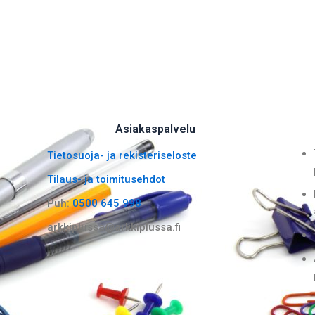
Asiakaspalvelu
Tietosuoja- ja rekisteriseloste
Tilaus- ja toimitusehdot
Puh:
0500 645 998
arkkiplussa@arkkiplussa.fi