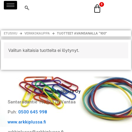
Siirry
sisältöön
ETUSIVU
VERKKOKAUPPA
TUOTTEET AVAINSANALLA “930”
Valitun kaltaisia tuotteita ei löytynyt.
Arkkiplussa Oy
Santaradantie 10, 01370 Vantaa​
Puh:
0500 645 998
www.arkkiplussa.fi