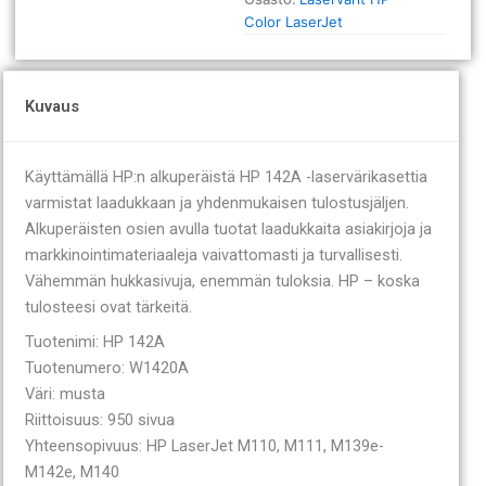
Color LaserJet
Kuvaus
Käyttämällä HP:n alkuperäistä HP 142A -laservärikasettia
varmistat laadukkaan ja yhdenmukaisen tulostusjäljen.
Alkuperäisten osien avulla tuotat laadukkaita asiakirjoja ja
markkinointimateriaaleja vaivattomasti ja turvallisesti.
Vähemmän hukkasivuja, enemmän tuloksia. HP – koska
tulosteesi ovat tärkeitä.
Tuotenimi: HP 142A
Tuotenumero: W1420A
Väri: musta
Riittoisuus: 950 sivua
Yhteensopivuus: HP LaserJet M110, M111, M139e-
M142e, M140