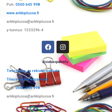
Puh:
0500 645 998
www.arkkiplussa.fi
arkkiplussa@arkkiplussa.fi
y-tunnus: 1533296-4
F
I
a
n
c
s
e
t
Asiakaspalvelu
b
a
Tietosuoja- ja rekisteriseloste
o
g
Tilaus- ja toimitusehdot
o
r
k
a
Puh:
0500 645 998
m
arkkiplussa@arkkiplussa.fi