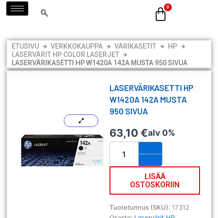
Siirry
sisältöön
ETUSIVU
VERKKOKAUPPA
VÄRIKASETIT
HP
LASERVÄRIT HP COLOR LASERJET
LASERVÄRIKASETTI HP W1420A 142A MUSTA 950 SIVUA
LASERVÄRIKASETTI HP
W1420A 142A MUSTA
950 SIVUA
63,10
€
alv 0%
Laservärikasetti
HP
W1420A
142A
LISÄÄ
OSTOSKORIIN
musta
950
sivua
Tuotetunnus (SKU):
17312
määrä
Osasto:
Laservärit HP