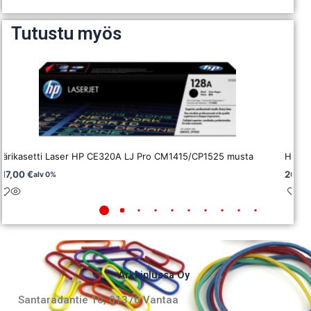
Tutustu myös
Värikasetti Laser HP CE320A LJ Pro CM1415/CP1525 musta
HP CF
117,00
€
202,
alv 0%
Arkkiplussa Oy
Santaradantie 10, 01370 Vantaa​