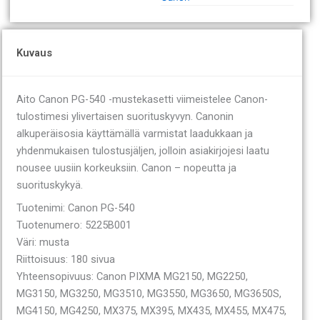
Kuvaus
Aito Canon PG-540 -mustekasetti viimeistelee Canon-
tulostimesi ylivertaisen suorituskyvyn. Canonin
alkuperäisosia käyttämällä varmistat laadukkaan ja
yhdenmukaisen tulostusjäljen, jolloin asiakirjojesi laatu
nousee uusiin korkeuksiin. Canon – nopeutta ja
suorituskykyä.
Tuotenimi: Canon PG-540
Tuotenumero: 5225B001
Väri: musta
Riittoisuus: 180 sivua
Yhteensopivuus: Canon PIXMA MG2150, MG2250,
MG3150, MG3250, MG3510, MG3550, MG3650, MG3650S,
MG4150, MG4250, MX375, MX395, MX435, MX455, MX475,