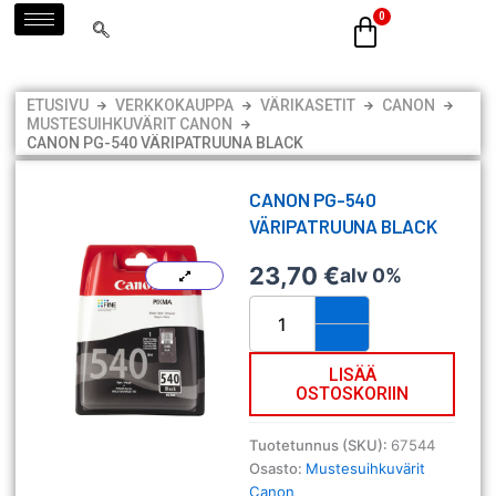
Siirry
sisältöön
ETUSIVU
VERKKOKAUPPA
VÄRIKASETIT
CANON
MUSTESUIHKUVÄRIT CANON
CANON PG-540 VÄRIPATRUUNA BLACK
CANON PG-540
VÄRIPATRUUNA BLACK
23,70
€
alv 0%
CANON
PG-
540
VÄRIPATRUUNA
LISÄÄ
OSTOSKORIIN
BLACK
määrä
Tuotetunnus (SKU):
67544
Osasto:
Mustesuihkuvärit
Canon