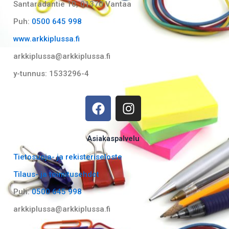
Santaradantie 10, 01370 Vantaa​
Puh:
0500 645 998
www.arkkiplussa.fi
arkkiplussa@arkkiplussa.fi
y-tunnus: 1533296-4
F
I
a
n
c
s
e
t
Asiakaspalvelu
b
a
Tietosuoja- ja rekisteriseloste
o
g
Tilaus- ja toimitusehdot
o
r
k
a
Puh:
0500 645 998
m
arkkiplussa@arkkiplussa.fi