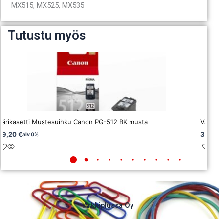
MX515, MX525, MX535
Tutustu myös
Värikasetti Mustesuihku Canon PG-512 BK musta
Värik
29,20
€
30,0
alv 0%
Arkkiplussa Oy