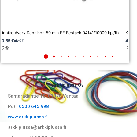
Kiinnike Avery Dennison 50 mm FF Ecotach 04141/10000 kpl/ltk
Koukk
40,55
€
47,4
alv 0%
Arkkiplussa Oy
Santaradantie 10, 01370 Vantaa​
Puh:
0500 645 998
www.arkkiplussa.fi
arkkiplussa@arkkiplussa.fi