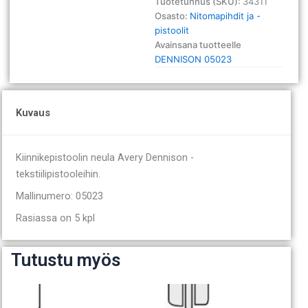
Tuotetunnus (SKU):
34311
/5
Osasto:
Nitomapihdit ja -
määrä
pistoolit
Avainsana tuotteelle
DENNISON 05023
Kuvaus
Kiinnikepistoolin neula Avery Dennison -
tekstiilipistooleihin.
Mallinumero: 05023
Rasiassa on 5 kpl
Tutustu myös