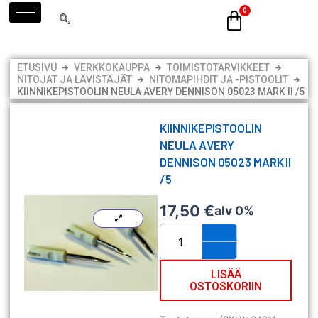
Siirry
sisältöön
ETUSIVU
VERKKOKAUPPA
TOIMISTOTARVIKKEET
NITOJAT JA LÄVISTÄJÄT
NITOMAPIHDIT JA -PISTOOLIT
KIINNIKEPISTOOLIN NEULA AVERY DENNISON 05023 MARK II /5
KIINNIKEPISTOOLIN
NEULA AVERY
DENNISON 05023 MARK II
/5
17,50
€
alv 0%
Kiinnikepistoolin
neula
Avery
Dennison
LISÄÄ
OSTOSKORIIN
05023
Mark
II