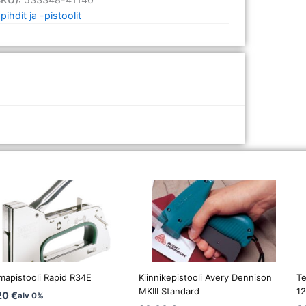
ihdit ja -pistoolit
mapistooli Rapid R34E
Kiinnikepistooli Avery Dennison
Te
MKIII Standard
1
20
€
alv 0%