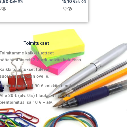
8,80
€
15,10
€
alv 0%
alv 0%
Toimitukset
Toimitamme kaikki tuotteet
pääsääntöisesti 2-3 arkipäivän kuluessa.
Kaikki toimitukset tulevat
suoraan yrityksen ovelle.
Toimitusmaksu 4,90 € kaikkiin tilauksiin.
Alle 30 € (alv. 0%) tilauksiin lisätään
pientoimituslisä 10 € + alv.