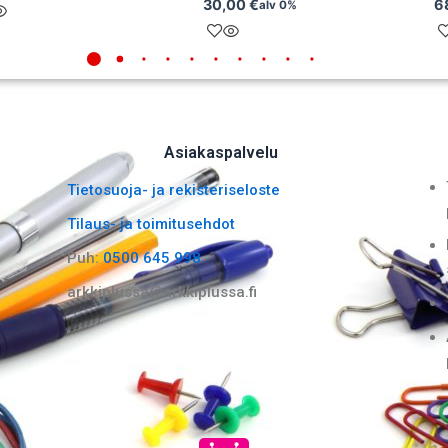
30,00
€
6
alv 0%
Asiakaspalvelu
Tietosuoja- ja rekisteriseloste
Tilaus- ja toimitusehdot
Puh:
0500 645 998
arkkiplussa@arkkiplussa.fi