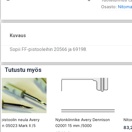
FF
Osasto:
Nitomap
Ecotach
04141/10000
kpl/ltk
määrä
Kuvaus
Sopii FF-pistooleihin 20566 ja 69198.
Tutustu myös
epistoolin neula Avery
Nylonkiinnike Avery Dennison
Nito
on 05023 Mark II /5
02001 15 mm /5000
83,