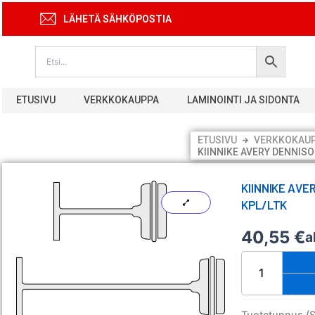
Siirry
LÄHETÄ SÄHKÖPOSTIA
sisältöön
ETUSIVU
VERKKOKAUPPA
LAMINOINTI JA SIDONTA
ETUSIVU
VERKKOKAU
KIINNIKE AVERY DENNISO
KIINNIKE AVE
KPL/LTK
40,55
€
a
Kiinnike
Avery
Dennison
50
mm
Tuotetunnus (