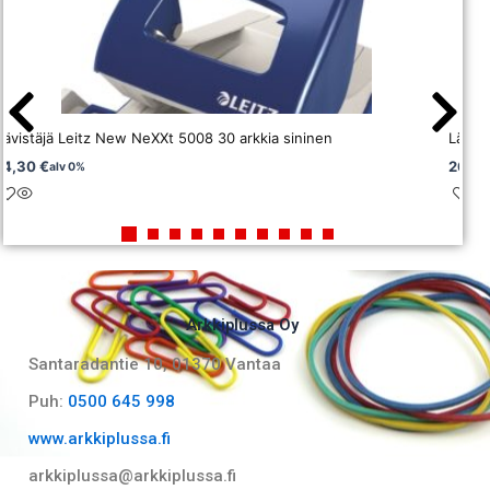
Lävistäjä Leitz New NeXXt 5008 30 arkkia sininen
Lävis
14,30
€
26,7
alv 0%
Arkkiplussa Oy
Santaradantie 10, 01370 Vantaa​
Puh:
0500 645 998
www.arkkiplussa.fi
arkkiplussa@arkkiplussa.fi