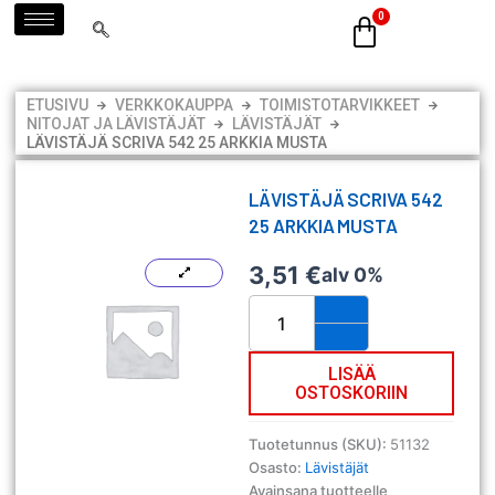
Siirry
sisältöön
ETUSIVU
VERKKOKAUPPA
TOIMISTOTARVIKKEET
NITOJAT JA LÄVISTÄJÄT
LÄVISTÄJÄT
LÄVISTÄJÄ SCRIVA 542 25 ARKKIA MUSTA
LÄVISTÄJÄ SCRIVA 542
25 ARKKIA MUSTA
3,51
€
alv 0%
Lävistäjä
Scriva
542
25
LISÄÄ
OSTOSKORIIN
arkkia
musta
määrä
Tuotetunnus (SKU):
51132
Osasto:
Lävistäjät
Avainsana tuotteelle