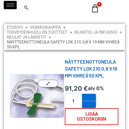
Siirry
sisältöön
ETUSIVU
VERKKOKAUPPA
TERVEYDENHUOLLON TUOTTEET
INJEKTIO JA INFUUSIO
NEULAT JA LANSETIT
NÄYTTEENOTTONEULA SAFETY LOK 21G 0,8 X 19 MM VIHREÄ
50 KPL
NÄYTTEENOTTONEULA
SAFETY LOK 21G 0,8 X 19
MM VIHREÄ 50 KPL
91,20
€
alv 0%
Näytteenottoneula
Safety
Lok
21G
LISÄÄ
OSTOSKORIIN
0,8
x