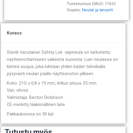
19
Tuotetunnus (SKU):
17842
mm
Osasto:
Neulat ja lansetit
vihreä
50
kpl
määrä
Kuvaus
Steriili Vacutainer Safety Lok -siipineula on tarkoitettu
näytteenottamiseen vaikeista suonista. Luer-neulassa on
kiinteä suojus, joka lukitaan yhden käden tekniikalla
pysyvästi neulan päälle näytteenoton jälkeen.
Koko: 21G x 0,8 x 19 mm, letkun pituus 35 mm
Väri: vihreä
Valmistaja: Becton Dickinson
CE-merkitty lääkinnällinen laite
Pakkauksessa on 50 kpl.
Tutustu myös