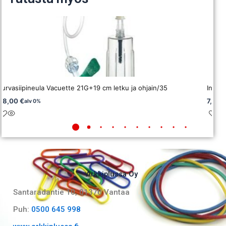
Turvasiipineula Vacuette 21G+19 cm letku ja ohjain/35
Injek
48,00
€
7,50
alv 0%
Arkkiplussa Oy
Santaradantie 10, 01370 Vantaa​
Puh:
0500 645 998