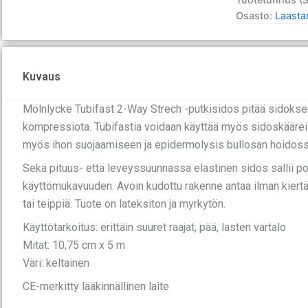
x
Osasto:
Laastari
5
m
keltainen
määrä
Kuvaus
Mölnlycke Tubifast 2-Way Strech -putkisidos pitää sidoksen 
kompressiota. Tubifastia voidaan käyttää myös sidoskääreisi
myös ihon suojaamiseen ja epidermolysis bullosan hoidoss
Sekä pituus- että leveyssuunnassa elastinen sidos sallii po
käyttömukavuuden. Avoin kudottu rakenne antaa ilman kiertää i
tai teippiä. Tuote on lateksiton ja myrkytön.
Käyttötarkoitus: erittäin suuret raajat, pää, lasten vartalo
Mitat: 10,75 cm x 5 m
Väri: keltainen
CE-merkitty lääkinnällinen laite