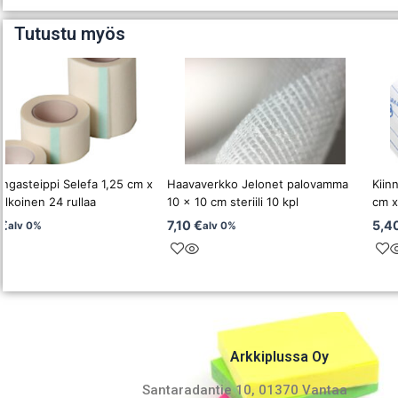
Tutustu myös
angasteippi Selefa 1,25 cm x
Haavaverkko Jelonet palovamma
Kiin
alkoinen 24 rullaa
10 x 10 cm steriili 10 kpl
cm x
€
7,10
€
5,4
alv 0%
alv 0%
Arkkiplussa Oy
Santaradantie 10, 01370 Vantaa​