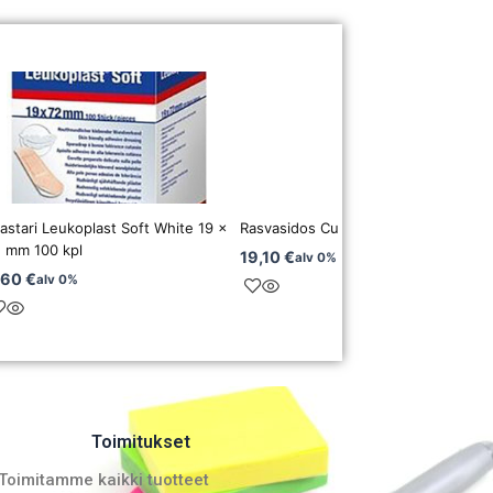
astari Leukoplast Soft White 19 x
Rasvasidos Cuticell 10x10cm 10 kpl
2 mm 100 kpl
19,10
€
alv 0%
,60
€
alv 0%
Toimitukset
Toimitamme kaikki tuotteet