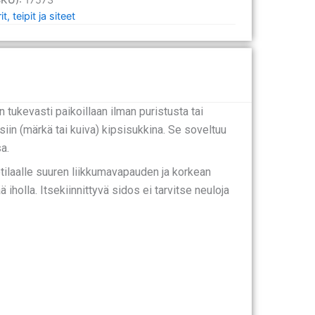
t, teipit ja siteet
tukevasti paikoillaan ilman puristusta tai
in (märkä tai kuiva) kipsisukkina. Se soveltuu
a.
tilaalle suuren liikkumavapauden ja korkean
holla. Itsekiinnittyvä sidos ei tarvitse neuloja