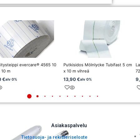
nitysteippi evercare® 4565 10
Putkisidos Mölnlycke Tubifast 5 cm
La
 10 m
x 10 m vihreä
7
0
€
13,90
€
9
alv 0%
alv 0%
Asiakaspalvelu
Tietosuoja- ja rekisteriseloste