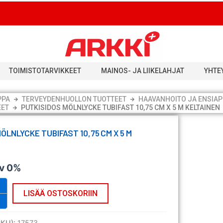
TOIMISTOTARVIKKEET
MAINOS- JA LIIKELAHJAT
YHTE
PPA
TERVEYDENHUOLLON TUOTTEET
HAAVANHOITO JA ENSIAP
EET
PUTKISIDOS MÖLNLYCKE TUBIFAST 10,75 CM X 5 M KELTAINEN
ÖLNLYCKE TUBIFAST 10,75 CM X 5 M
lv 0%
LISÄÄ OSTOSKORIIN
SKU):
17573