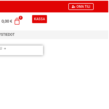
OMA TILI
KASSA
0,00
€
YSTIEDOT
U