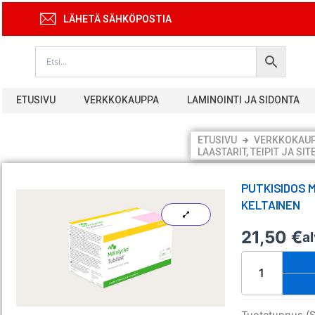
Siirry
LÄHETÄ SÄHKÖPOSTIA
sisältöön
ETUSIVU
VERKKOKAUPPA
LAMINOINTI JA SIDONTA
ETUSIVU
VERKKOKAU
LAASTARIT, TEIPIT JA SIT
PUTKISIDOS M
KELTAINEN
21,50
€
a
Putkisidos
Mölnlycke
Tubifast
10,75
cm
Tuotetunnus (