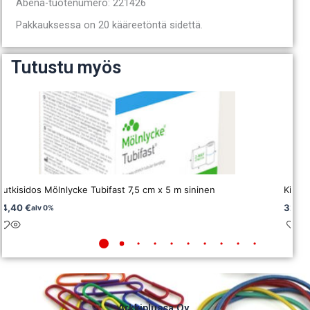
Abena-tuotenumero: 221426
Pakkauksessa on 20 kääreetöntä sidettä.
Tutustu myös
Putkisidos Mölnlycke Tubifast 7,5 cm x 5 m sininen
Kiris
14,40
€
32,2
alv 0%
Arkkiplussa Oy