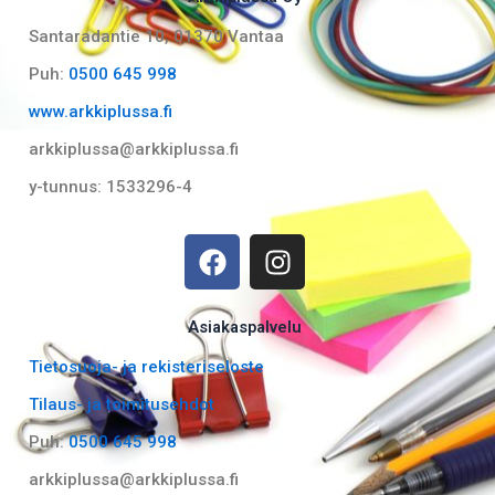
Santaradantie 10, 01370 Vantaa​
Puh:
0500 645 998
www.arkkiplussa.fi
arkkiplussa@arkkiplussa.fi
y-tunnus: 1533296-4
F
I
a
n
c
s
e
t
Asiakaspalvelu
b
a
Tietosuoja- ja rekisteriseloste
o
g
Tilaus- ja toimitusehdot
o
r
k
a
Puh:
0500 645 998
m
arkkiplussa@arkkiplussa.fi