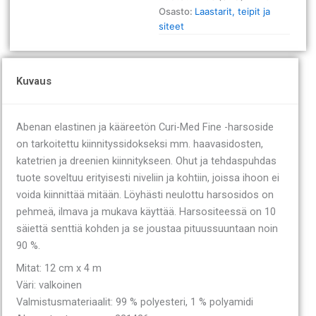
x
Osasto:
Laastarit, teipit ja
4
siteet
m
20
kpl
määrä
Kuvaus
Abenan elastinen ja kääreetön Curi-Med Fine -harsoside
on tarkoitettu kiinnityssidokseksi mm. haavasidosten,
katetrien ja dreenien kiinnitykseen. Ohut ja tehdaspuhdas
tuote soveltuu erityisesti niveliin ja kohtiin, joissa ihoon ei
voida kiinnittää mitään. Löyhästi neulottu harsosidos on
pehmeä, ilmava ja mukava käyttää. Harsositeessä on 10
säiettä senttiä kohden ja se joustaa pituussuuntaan noin
90 %.
Mitat: 12 cm x 4 m
Väri: valkoinen
Valmistusmateriaalit: 99 % polyesteri, 1 % polyamidi