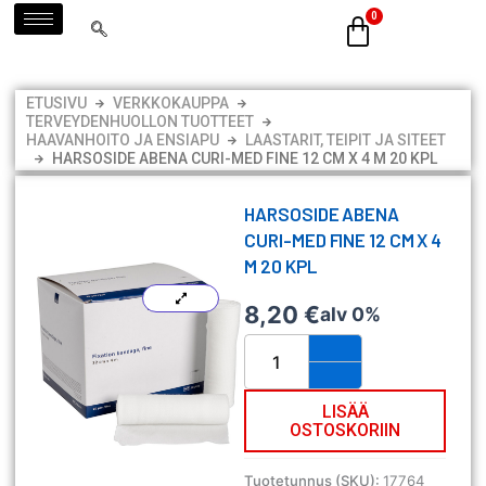
Siirry
sisältöön
ETUSIVU
VERKKOKAUPPA
TERVEYDENHUOLLON TUOTTEET
HAAVANHOITO JA ENSIAPU
LAASTARIT, TEIPIT JA SITEET
HARSOSIDE ABENA CURI-MED FINE 12 CM X 4 M 20 KPL
HARSOSIDE ABENA
CURI-MED FINE 12 CM X 4
M 20 KPL
8,20
€
alv 0%
Harsoside
Abena
Curi-
Med
LISÄÄ
OSTOSKORIIN
Fine
12
cm
Tuotetunnus (SKU):
17764