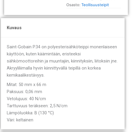
keltainen
Osasto:
Teollisuusteipit
määrä
Kuvaus
Saint-Gobain P.34 on polyesterisähköteippi monenlaiseen
käyttöön, kuten käämintään, eristeeksi
sähkömoottoreihin ja muuntajiin, kiinnityksiin, liitoksiin jne.
Akryyliliimalla hyvin kiinnittyvällä teipillä on korkea
kemikaalikestävyys.
Mitat: 50 mm x 66 m
Paksuus: 0,06 mm
Vetolujuus: 40 N/cm
Tarttuvuus teräkseen: 2,5 N/cm
Lämpöluokka: B (130 °C)
Väri: keltainen