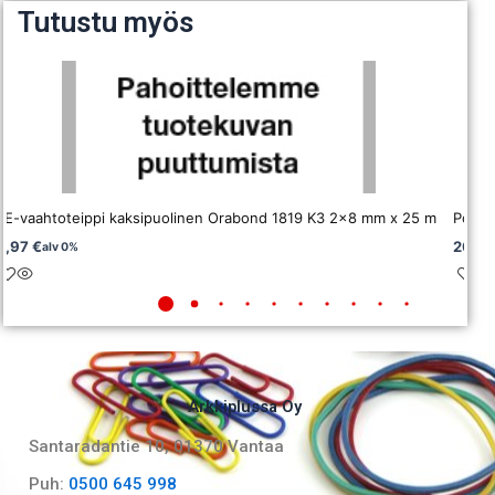
Tutustu myös
PE-vaahtoteippi kaksipuolinen Orabond 1819 K3 2×8 mm x 25 m
Polye
3,97
€
20,9
alv 0%
Arkkiplussa Oy
Santaradantie 10, 01370 Vantaa​
Puh:
0500 645 998