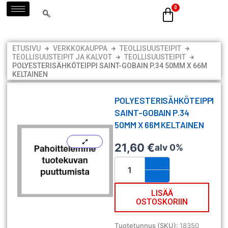
Siirry
sisältöön
ETUSIVU
VERKKOKAUPPA
TEOLLISUUSTEIPIT
TEOLLISUUSTEIPIT JA KALVOT
TEOLLISUUSTEIPIT
POLYESTERISÄHKÖTEIPPI SAINT-GOBAIN P.34 50MM X 66M
KELTAINEN
POLYESTERISÄHKÖTEIPPI
SAINT-GOBAIN P.34
50MM X 66M KELTAINEN
21,60
€
alv 0%
Polyesterisähköteippi
Saint-
Gobain
P.34
LISÄÄ
OSTOSKORIIN
50mm
x
66m
Tuotetunnus (SKU):
18350