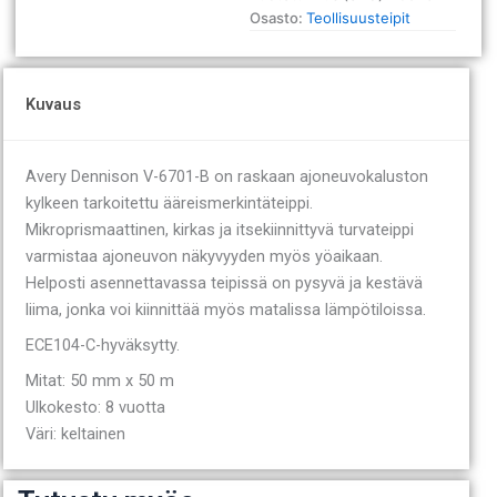
x
Osasto:
Teollisuusteipit
50
m
keltainen
määrä
Kuvaus
Avery Dennison V-6701-B on raskaan ajoneuvokaluston
kylkeen tarkoitettu ääreismerkintäteippi.
Mikroprismaattinen, kirkas ja itsekiinnittyvä turvateippi
varmistaa ajoneuvon näkyvyyden myös yöaikaan.
Helposti asennettavassa teipissä on pysyvä ja kestävä
liima, jonka voi kiinnittää myös matalissa lämpötiloissa.
ECE104-C-hyväksytty.
Mitat: 50 mm x 50 m
Ulkokesto: 8 vuotta
Väri: keltainen