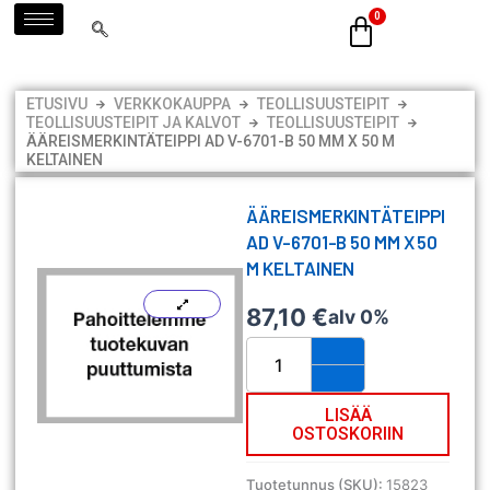
Siirry
sisältöön
ETUSIVU
VERKKOKAUPPA
TEOLLISUUSTEIPIT
TEOLLISUUSTEIPIT JA KALVOT
TEOLLISUUSTEIPIT
ÄÄREISMERKINTÄTEIPPI AD V-6701-B 50 MM X 50 M
KELTAINEN
ÄÄREISMERKINTÄTEIPPI
AD V-6701-B 50 MM X 50
M KELTAINEN
87,10
€
alv 0%
Ääreismerkintäteippi
AD
V-
6701-
LISÄÄ
OSTOSKORIIN
B
50
mm
Tuotetunnus (SKU):
15823