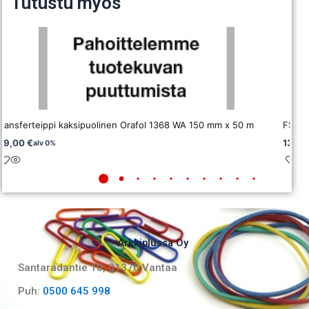
Tutustu myös
transferteippi kaksipuolinen Orafol 1368 WA 150 mm x 50 m
FST 
49,00
€
139,
alv 0%
Arkkiplussa Oy
Santaradantie 10, 01370 Vantaa​
Puh:
0500 645 998