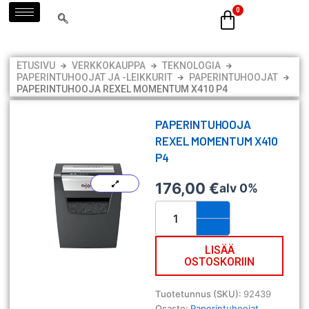
Siirry
sisältöön
ETUSIVU
VERKKOKAUPPA
TEKNOLOGIA
PAPERINTUHOOJAT JA -LEIKKURIT
PAPERINTUHOOJAT
PAPERINTUHOOJA REXEL MOMENTUM X410 P4
PAPERINTUHOOJA
REXEL MOMENTUM X410
P4
176,00
€
alv 0%
Paperintuhooja
Rexel
Momentum
X410
LISÄÄ
OSTOSKORIIN
P4
määrä
Tuotetunnus (SKU):
92439
Osasto:
Paperintuhoojat