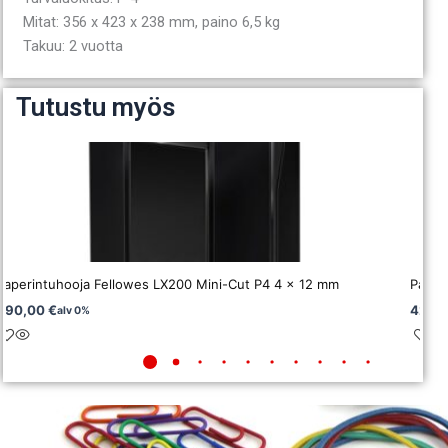
Mitat: 356 x 423 x 238 mm, paino 6,5 kg
Takuu: 2 vuotta
Tutustu myös
Paperintuhooja Fellowes LX200 Mini-Cut P4 4 x 12 mm
Paper
390,00
€
426,
alv 0%