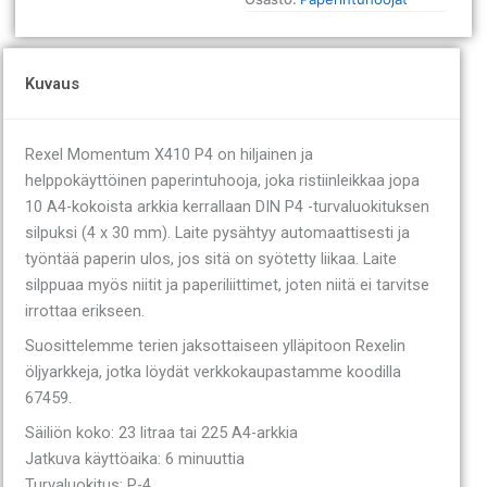
Kuvaus
Rexel Momentum X410 P4 on hiljainen ja
helppokäyttöinen paperintuhooja, joka ristiinleikkaa jopa
10 A4-kokoista arkkia kerrallaan DIN P4 -turvaluokituksen
silpuksi (4 x 30 mm). Laite pysähtyy automaattisesti ja
työntää paperin ulos, jos sitä on syötetty liikaa. Laite
silppuaa myös niitit ja paperiliittimet, joten niitä ei tarvitse
irrottaa erikseen.
Suosittelemme terien jaksottaiseen ylläpitoon Rexelin
öljyarkkeja, jotka löydät verkkokaupastamme koodilla
67459.
Säiliön koko: 23 litraa tai 225 A4-arkkia
Jatkuva käyttöaika: 6 minuuttia
Turvaluokitus: P-4