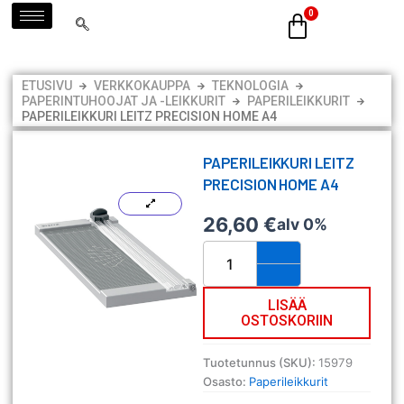
Siirry
sisältöön
ETUSIVU
VERKKOKAUPPA
TEKNOLOGIA
PAPERINTUHOOJAT JA -LEIKKURIT
PAPERILEIKKURIT
PAPERILEIKKURI LEITZ PRECISION HOME A4
PAPERILEIKKURI LEITZ
PRECISION HOME A4
26,60
€
alv 0%
Paperileikkuri
Leitz
Precision
Home
LISÄÄ
OSTOSKORIIN
A4
määrä
Tuotetunnus (SKU):
15979
Osasto:
Paperileikkurit