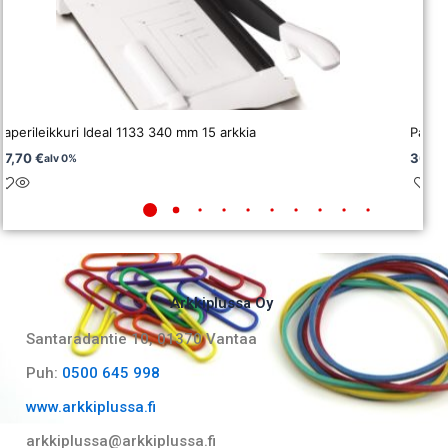
Paperileikkuri Ideal 1133 340 mm 15 arkkia
Paperi
87,70
€
308,
alv 0%
Arkkiplussa Oy
Santaradantie 10, 01370 Vantaa​
Puh:
0500 645 998
www.arkkiplussa.fi
arkkiplussa@arkkiplussa.fi