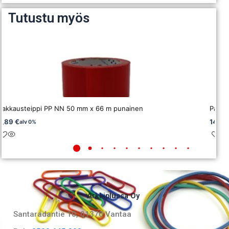
Tutustu myös
Pakkausteippi PP NN 50 mm x 66 m punainen
Pakka
2,89
€
14,2
alv 0%
Arkkiplussa Oy
Santaradantie 10, 01370 Vantaa​