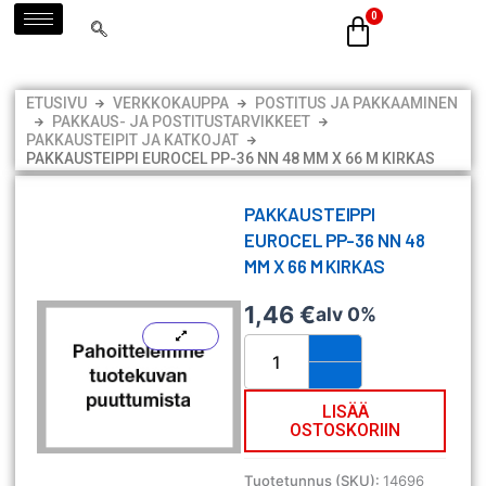
Siirry
sisältöön
ETUSIVU
VERKKOKAUPPA
POSTITUS JA PAKKAAMINEN
PAKKAUS- JA POSTITUSTARVIKKEET
PAKKAUSTEIPIT JA KATKOJAT
PAKKAUSTEIPPI EUROCEL PP-36 NN 48 MM X 66 M KIRKAS
PAKKAUSTEIPPI
EUROCEL PP-36 NN 48
MM X 66 M KIRKAS
1,46
€
alv 0%
Pakkausteippi
Eurocel
PP-
36
LISÄÄ
OSTOSKORIIN
NN
48
mm
Tuotetunnus (SKU):
14696