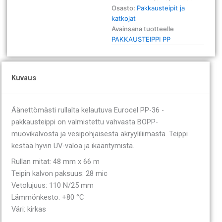
x
Osasto:
Pakkausteipit ja
66
katkojat
m
Avainsana tuotteelle
kirkas
PAKKAUSTEIPPI PP
määrä
Kuvaus
Äänettömästi rullalta kelautuva Eurocel PP-36 -
pakkausteippi on valmistettu vahvasta BOPP-
muovikalvosta ja vesipohjaisesta akryyliliimasta. Teippi
kestää hyvin UV-valoa ja ikääntymistä.
Rullan mitat: 48 mm x 66 m
Teipin kalvon paksuus: 28 mic
Vetolujuus: 110 N/25 mm
Lämmönkesto: +80 °C
Väri: kirkas