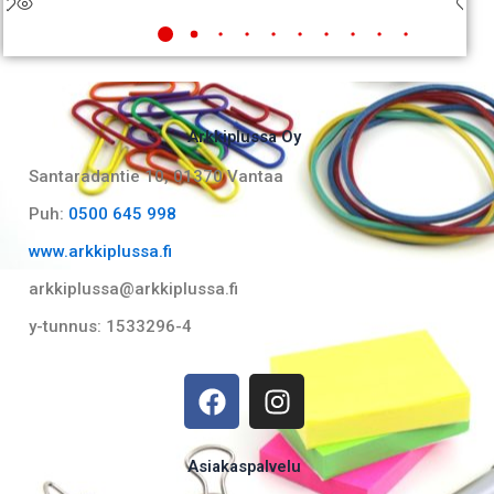
Arkkiplussa Oy
Santaradantie 10, 01370 Vantaa​
Puh:
0500 645 998
www.arkkiplussa.fi
arkkiplussa@arkkiplussa.fi
y-tunnus: 1533296-4
F
I
a
n
c
s
e
t
Asiakaspalvelu