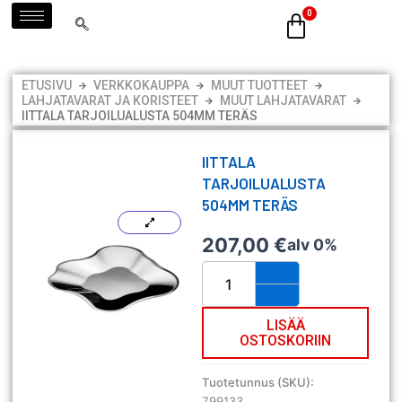
Siirry
sisältöön
ETUSIVU
VERKKOKAUPPA
MUUT TUOTTEET
LAHJATAVARAT JA KORISTEET
MUUT LAHJATAVARAT
IITTALA TARJOILUALUSTA 504MM TERÄS
IITTALA
TARJOILUALUSTA
504MM TERÄS
207,00
€
alv 0%
Iittala
tarjoilualusta
504mm
teräs
LISÄÄ
OSTOSKORIIN
määrä
Tuotetunnus (SKU):
799133