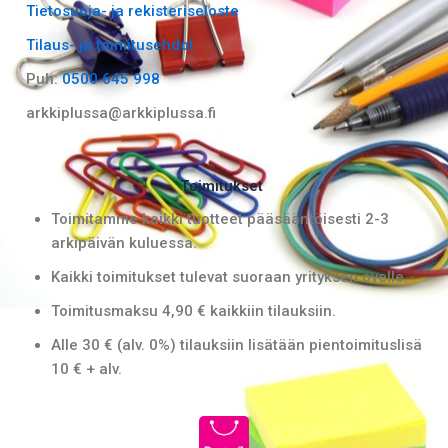
b
a
Tietosuoja- ja rekisteriseloste
o
g
Tilaus- ja toimitusehdot
o
r
k
a
Puh:
0500 645 998
m
arkkiplussa@arkkiplussa.fi
Toimitukset
Toimitamme kaikki tuotteet pääsääntöisesti 2-3
arkipäivän kuluessa.
Kaikki toimitukset tulevat suoraan yrityksen ovelle.
Toimitusmaksu 4,90 € kaikkiin tilauksiin.
Alle 30 € (alv. 0%) tilauksiin lisätään pientoimituslisä
10 € + alv.