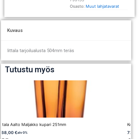
Osasto:
Muut lahjatavarat
Kuvaus
Iittala tarjoilualusta 504mm teräs
Tutustu myös
Iittala Aalto Maljakko kupari 251mm
Keraa
268,00
€
72,4
alv 0%