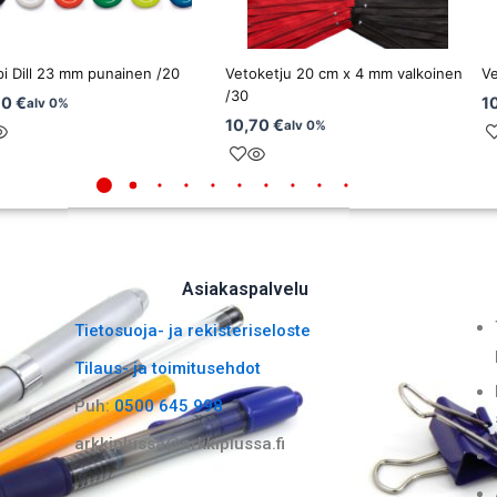
i Dill 23 mm punainen /20
Vetoketju 20 cm x 4 mm valkoinen
Ve
/30
70
€
1
alv 0%
10,70
€
alv 0%
Asiakaspalvelu
Tietosuoja- ja rekisteriseloste
Tilaus- ja toimitusehdot
Puh:
0500 645 998
arkkiplussa@arkkiplussa.fi