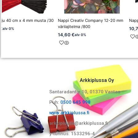
tju 40 cm x 4 mm musta /30
Nappi Creativ Company 12-20 mm
Napp
värilajitelma /800
€
10,
alv 0%
14,60
€
alv 0%
Arkkiplussa Oy
Santaradantie 10, 01370 Vantaa​
Puh:
0500 645 998
www.arkkiplussa.fi
arkkiplussa@arkkiplussa.fi
y-tunnus: 1533296-4