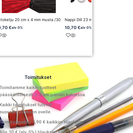
toketju 20 cm x 4 mm musta /30
Nappi Dill 23 mm valkoinen /20
0,70
€
10,70
€
alv 0%
alv 0%
Toimitukset
Toimitamme kaikki tuotteet
pääsääntöisesti 2-3 arkipäivän kuluessa.
Kaikki toimitukset tulevat
suoraan yrityksen ovelle.
Toimitusmaksu 4,90 € kaikkiin tilauksiin.
Alle 30 € (alv. 0%) tilauksiin lisätään