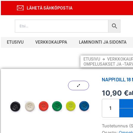
Siirry
LÄHETÄ SÄHKÖPOSTIA
sisältöön
ETUSIVU
VERKKOKAUPPA
LAMINOINTI JA SIDONTA
ETUSIVU
VERKKOKAU
OMPELUSAKSET JA -TAR
NAPPI DILL 1
10,90
€
a
Nappi
Dill
18
mm
punainen
Tuotetunnus (
/30
Osasto:
Ompelu