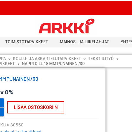
TOIMISTOTARVIKKEET
MAINOS- JA LIIKELAHJAT
YHTE
PPA
KOULU- JA ASKARTELUTARVIKKEET
TEKSTIILITYÖ
VIKKEET
NAPPI DILL 18 MM PUNAINEN /30
8 MM PUNAINEN /30
lv 0%
LISÄÄ OSTOSKORIIN
SKU):
80550
sakset ja -tarvikkeet