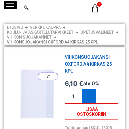
Siirry
sisältöön
ETUSIVU
VERKKOKAUPPA
KOULU- JA ASKARTELUTARVIKKEET
OPETUSVÄLINEET
VIHKON SUOJAKANNET
VIHKONSUOJAKANSI OXFORD A4 KIRKAS 25 KPL
VIHKONSUOJAKANSI
OXFORD A4 KIRKAS 25
KPL
6,10
€
alv 0%
Vihkonsuojakansi
Oxford
A4
kirkas
LISÄÄ
OSTOSKORIIN
25
kpl
määrä
Tuotetunnus (SKU):
18018