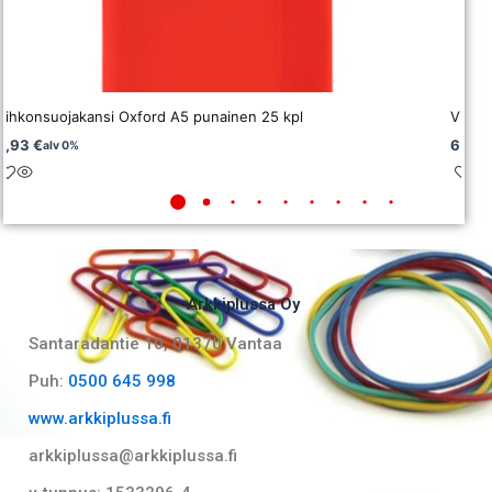
Vihkonsuojakansi Oxford A5 punainen 25 kpl
Vihko
3,93
€
6,10
alv 0%
Arkkiplussa Oy
Santaradantie 10, 01370 Vantaa​
Puh:
0500 645 998
www.arkkiplussa.fi
arkkiplussa@arkkiplussa.fi