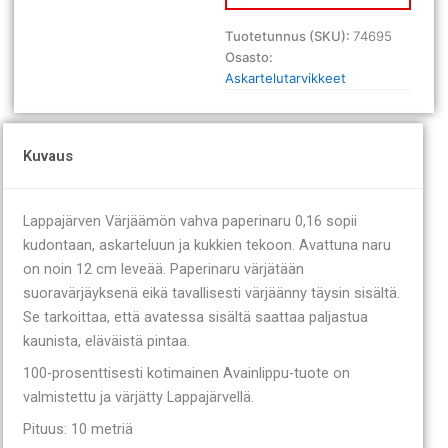
m
valkoinen
Tuotetunnus (SKU):
74695
määrä
Osasto:
Askartelutarvikkeet
Kuvaus
Lappajärven Värjäämön vahva paperinaru 0,16 sopii
kudontaan, askarteluun ja kukkien tekoon. Avattuna naru
on noin 12 cm leveää. Paperinaru värjätään
suoravärjäyksenä eikä tavallisesti värjäänny täysin sisältä.
Se tarkoittaa, että avatessa sisältä saattaa paljastua
kaunista, eläväistä pintaa.
100-prosenttisesti kotimainen Avainlippu-tuote on
valmistettu ja värjätty Lappajärvellä.
Pituus: 10 metriä