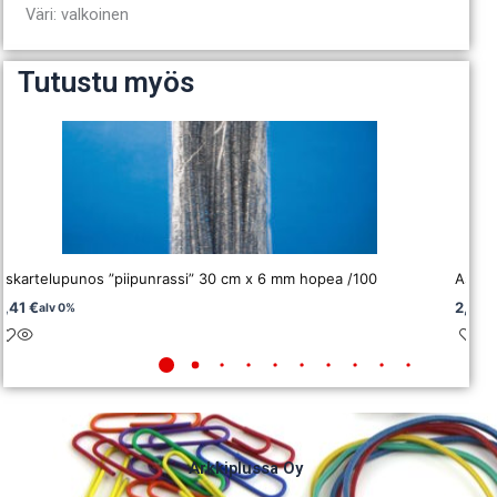
Väri: valkoinen
Tutustu myös
Askartelupunos ”piipunrassi” 30 cm x 6 mm hopea /100
Askart
2,41
€
2,62
alv 0%
Arkkiplussa Oy