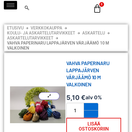
Siirry
sisältöön
ETUSIVU
VERKKOKAUPPA
KOULU- JA ASKARTELUTARVIKKEET
ASKARTELU
ASKARTELUTARVIKKEET
VAHVA PAPERINARU LAPPAJÄRVEN VÄRJÄÄMÖ 10 M
VALKOINEN
VAHVA PAPERINARU
LAPPAJÄRVEN
VÄRJÄÄMÖ 10 M
VALKOINEN
5,10
€
alv 0%
Vahva
paperinaru
Lappajärven
Värjäämö
LISÄÄ
OSTOSKORIIN
10