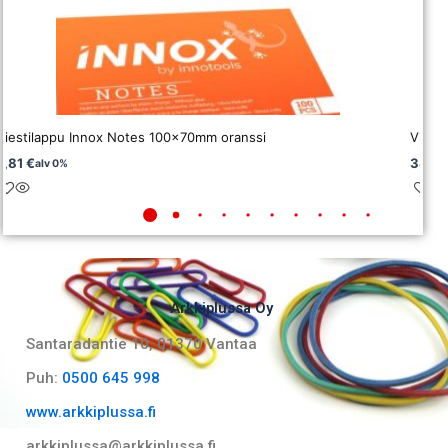
Viestilappu Innox Notes 100x70mm oranssi
Viesti
2,81
€
38,2
alv 0%
Arkkiplussa Oy
Santaradantie 10, 01370 Vantaa​
Puh:
0500 645 998
www.arkkiplussa.fi
arkkiplussa@arkkiplussa.fi