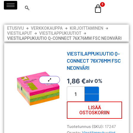
Siirry
sisältöön
ETUSIVU
VERKKOKAUPPA
KIRJOITTAMINEN
VIESTILAPUT
VIESTILAPPUKUUTIOT
VIESTILAPPUKUUTIO Q-CONNECT 76X76MM FSC NEONVÄRI
VIESTILAPPUKUUTIO Q-
CONNECT 76X76MM FSC
NEONVÄRI
1,86
€
alv 0%
Viestilappukuutio
Q-
CONNECT
76x76mm
LISÄÄ
OSTOSKORIIN
FSC
neonväri
määrä
Tuotetunnus (SKU):
17247
Osasto:
Viestilappukuutiot