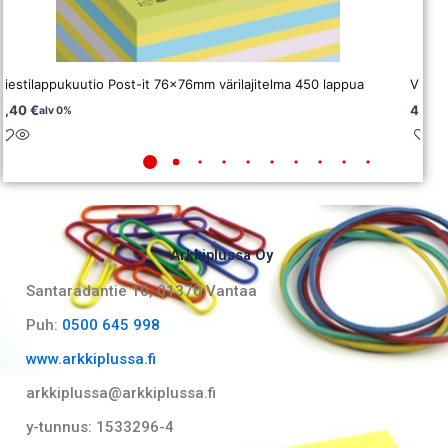
Viestilappukuutio Post-it 76x76mm värilajitelma 450 lappua
Viesti
8,40
€
4,15
€
alv 0%
Arkkiplussa Oy
Santaradantie 10, 01370 Vantaa​
Puh:
0500 645 998
www.arkkiplussa.fi
arkkiplussa@arkkiplussa.fi
y-tunnus: 1533296-4