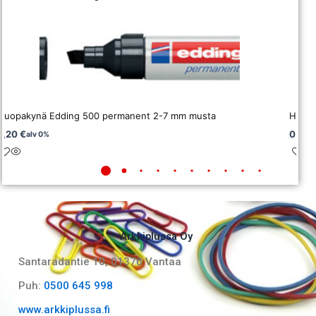
Huopakynä Edding 500 permanent 2-7 mm musta
Huopa
2,20
€
0,71
alv 0%
Arkkiplussa Oy
Santaradantie 10, 01370 Vantaa​
Puh:
0500 645 998
www.arkkiplussa.fi