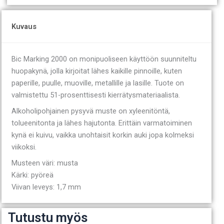
Kuvaus
Bic Marking 2000 on monipuoliseen käyttöön suunniteltu
huopakynä, jolla kirjoitat lähes kaikille pinnoille, kuten
paperille, puulle, muoville, metallille ja lasille. Tuote on
valmistettu 51-prosenttisesti kierrätysmateriaalista.
Alkoholipohjainen pysyvä muste on xyleenitöntä,
tolueenitonta ja lähes hajutonta. Erittäin varmatoiminen
kynä ei kuivu, vaikka unohtaisit korkin auki jopa kolmeksi
viikoksi.
Musteen väri: musta
Kärki: pyöreä
Viivan leveys: 1,7 mm
Tutustu myös