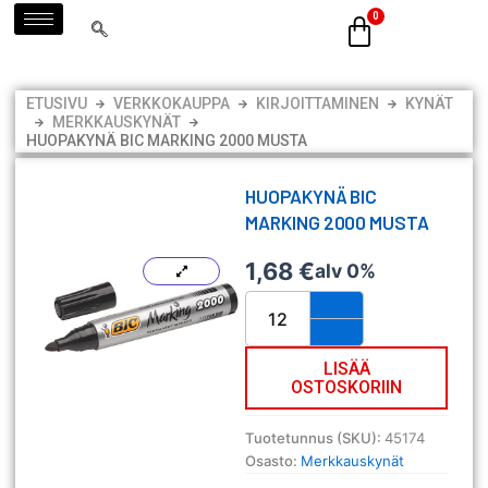
Siirry
sisältöön
ETUSIVU
VERKKOKAUPPA
KIRJOITTAMINEN
KYNÄT
MERKKAUSKYNÄT
HUOPAKYNÄ BIC MARKING 2000 MUSTA
HUOPAKYNÄ BIC
MARKING 2000 MUSTA
1,68
€
alv 0%
Huopakynä
Bic
Marking
2000
LISÄÄ
OSTOSKORIIN
musta
määrä
Tuotetunnus (SKU):
45174
Osasto:
Merkkauskynät