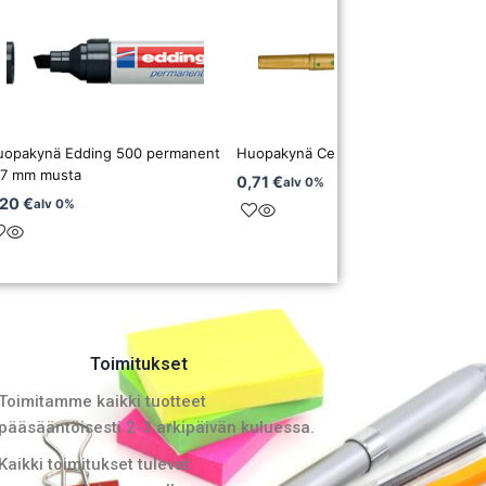
uopakynä Edding 500 permanent
Huopakynä Centropen 2670 hopea
-7 mm musta
0,71
€
alv 0%
,20
€
alv 0%
Toimitukset
Toimitamme kaikki tuotteet
pääsääntöisesti 2-3 arkipäivän kuluessa.
Kaikki toimitukset tulevat