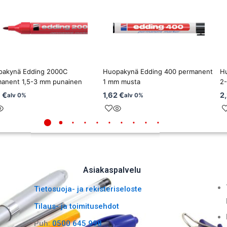
pakynä Edding 2000C
Huopakynä Edding 400 permanent
H
anent 1,5-3 mm punainen
1 mm musta
2
8
€
1,62
€
2
alv 0%
alv 0%
Asiakaspalvelu
Tietosuoja- ja rekisteriseloste
Tilaus- ja toimitusehdot
Puh:
0500 645 998