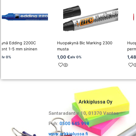
kynä Edding 2200C
Huopakynä Bic Marking 2300
Huo
ent 1-5 mm sininen
musta
perm
1,00
€
1,4
alv 0%
alv 0%
Arkkiplussa Oy
Santaradantie 10, 01370 Vantaa​
Puh:
0500 645 998
www.arkkiplussa.fi