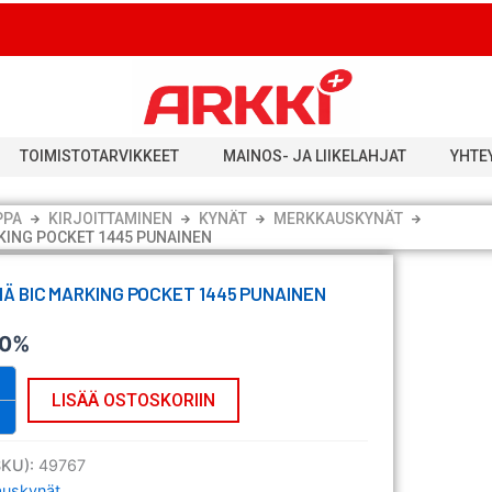
TOIMISTOTARVIKKEET
MAINOS- JA LIIKELAHJAT
YHTE
PPA
KIRJOITTAMINEN
KYNÄT
MERKKAUSKYNÄT
KING POCKET 1445 PUNAINEN
Ä BIC MARKING POCKET 1445 PUNAINEN
 0%
LISÄÄ OSTOSKORIIN
SKU):
49767
uskynät