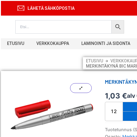
Siirry
LÄHETÄ SÄHKÖPOSTIA
sisältöön
ETUSIVU
VERKKOKAUPPA
LAMINOINTI JA SIDONTA
ETUSIVU
VERKKOKAU
MERKINTÄKYNÄ BIC MAR
MERKINTÄKYN
1,03
€
alv
Merkintäkynä
Bic
Marking
Pocket
1445
Tuotetunnus (
punainen
Osasto:
Merkka