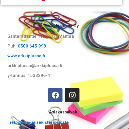
Arkkiplussa Oy
Santaradantie 10, 01370 Vantaa​
Puh:
0500 645 998
www.arkkiplussa.fi
arkkiplussa@arkkiplussa.fi
y-tunnus: 1533296-4
F
I
a
n
c
s
e
t
Asiakaspalvelu
b
a
Tietosuoja- ja rekisteriseloste
o
g