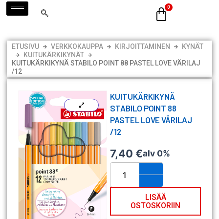
Siirry
sisältöön
ETUSIVU
VERKKOKAUPPA
KIRJOITTAMINEN
KYNÄT
KUITUKÄRKIKYNÄT
KUITUKÄRKIKYNÄ STABILO POINT 88 PASTEL LOVE VÄRILAJ
/12
KUITUKÄRKIKYNÄ
STABILO POINT 88
PASTEL LOVE VÄRILAJ
/12
7,40
€
alv 0%
Kuitukärkikynä
STABILO
Point
88
LISÄÄ
OSTOSKORIIN
Pastel
Love