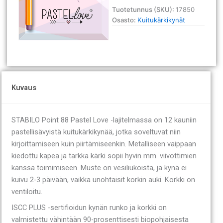
värilaj
Tuotetunnus (SKU):
17850
/12
Osasto:
Kuitukärkikynät
määrä
Kuvaus
STABILO Point 88 Pastel Love -lajitelmassa on 12 kauniin
pastellisävyistä kuitukärkikynää, jotka soveltuvat niin
kirjoittamiseen kuin piirtämiseenkin. Metalliseen vaippaan
kiedottu kapea ja tarkka kärki sopii hyvin mm. viivottimien
kanssa toimimiseen. Muste on vesiliukoista, ja kynä ei
kuivu 2-3 päivään, vaikka unohtaisit korkin auki. Korkki on
ventiloitu.
ISCC PLUS -sertifioidun kynän runko ja korkki on
valmistettu vähintään 90-prosenttisesti biopohjaisesta