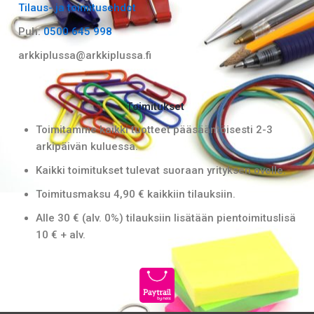
Tilaus- ja toimitusehdot
o
r
k
a
Puh:
0500 645 998
m
arkkiplussa@arkkiplussa.fi
Toimitukset
Toimitamme kaikki tuotteet pääsääntöisesti 2-3
arkipäivän kuluessa.
Kaikki toimitukset tulevat suoraan yrityksen ovelle.
Toimitusmaksu 4,90 € kaikkiin tilauksiin.
Alle 30 € (alv. 0%) tilauksiin lisätään pientoimituslisä
10 € + alv.