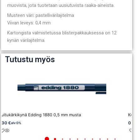
muovista, jota tuotetaan uusiutuvista raaka-aineista.
Musteen väri: pastellivärilajitelma
Viivan leveys: 0,4 mm
Kartongista valmistetussa blisterpakkauksessa on 12
kynän värilajitelma.
Tutustu myös
Kuitukärkikynä Edding 1880 0,5 mm musta
Kuitu
1,30
€
0,55
alv 0%