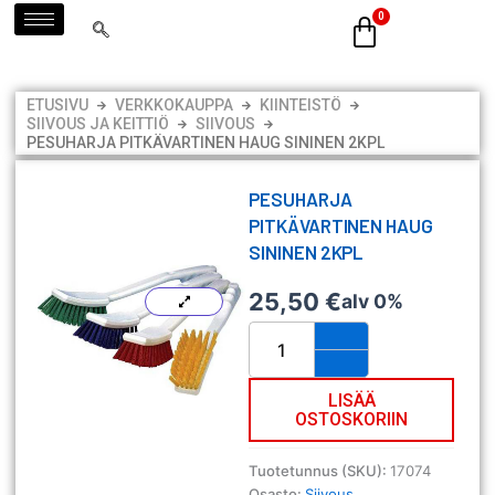
Siirry
sisältöön
ETUSIVU
VERKKOKAUPPA
KIINTEISTÖ
SIIVOUS JA KEITTIÖ
SIIVOUS
PESUHARJA PITKÄVARTINEN HAUG SININEN 2KPL
PESUHARJA
PITKÄVARTINEN HAUG
SININEN 2KPL
25,50
€
alv 0%
Pesuharja
pitkävartinen
Haug
sininen
LISÄÄ
OSTOSKORIIN
2kpl
määrä
Tuotetunnus (SKU):
17074
Osasto:
Siivous