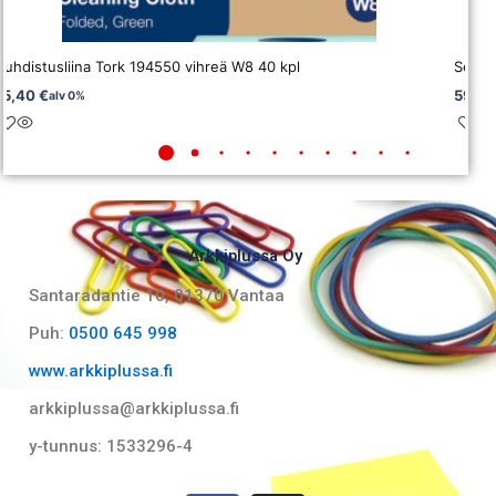
Puhdistusliina Tork 194550 vihreä W8 40 kpl
Sellu
15,40
€
59,9
alv 0%
Arkkiplussa Oy
Santaradantie 10, 01370 Vantaa​
Puh:
0500 645 998
www.arkkiplussa.fi
arkkiplussa@arkkiplussa.fi
y-tunnus: 1533296-4