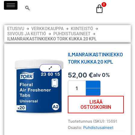
Siirry
sisältöön
ETUSIVU
VERKKOKAUPPA
KIINTEISTÖ
SIIVOUS JA KEITTIÖ
PUHDISTUSAINEET
ILMANRAIKASTINKIEKKO TORK KUKKA 20 KPL
ILMANRAIKASTINKIEKKO
TORK KUKKA 20 KPL
52,00
€
alv 0%
Ilmanraikastinkiekko
Tork
kukka
20
LISÄÄ
OSTOSKORIIN
kpl
määrä
Tuotetunnus (SKU):
15691
Osasto:
Puhdistusaineet