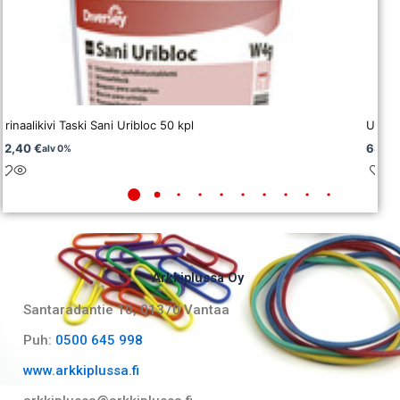
Urinaalikivi Taski Sani Uribloc 50 kpl
Uunin
42,40
€
68,8
alv 0%
Arkkiplussa Oy
Santaradantie 10, 01370 Vantaa​
Puh:
0500 645 998
www.arkkiplussa.fi