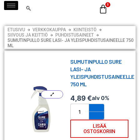
Siirry
sisältöön
ETUSIVU
VERKKOKAUPPA
KIINTEISTÖ
SIIVOUS JA KEITTIÖ
PUHDISTUSAINEET
SUMUTINPULLO SURE LASI- JA YLEISPUHDISTUSAINEELLE 750
ML
SUMUTINPULLO SURE
LASI- JA
YLEISPUHDISTUSAINEELLE
750 ML
4,89
€
alv 0%
Sumutinpullo
SURE
lasi-
ja
LISÄÄ
OSTOSKORIIN
yleispuhdistusaineelle
750