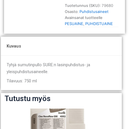
ml
Tuotetunnus (SKU):
79680
määrä
Osasto:
Puhdistusaineet
Avainsanat tuotteelle
PESUAINE
,
PUHDISTUAINE
Kuvaus
Tyhjä sumutinpullo SURE:n lasinpuhdistus- ja
yleispuhdistusaineelle.
Tilavuus: 750 ml
Tutustu myös