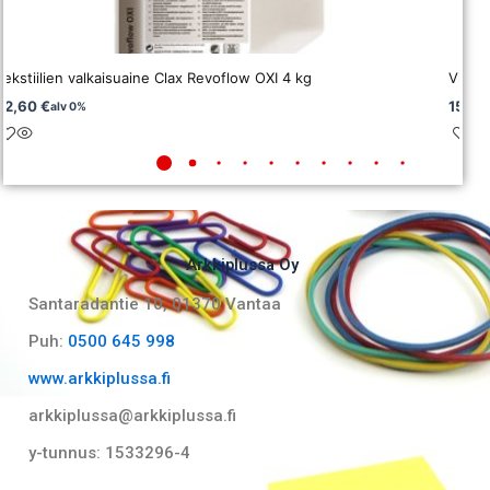
Tekstiilien valkaisuaine Clax Revoflow OXI 4 kg
Viemä
72,60
€
156,
alv 0%
Arkkiplussa Oy
Santaradantie 10, 01370 Vantaa​
Puh:
0500 645 998
www.arkkiplussa.fi
arkkiplussa@arkkiplussa.fi
y-tunnus: 1533296-4