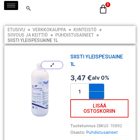
Siirry
sisältöön
ETUSIVU
VERKKOKAUPPA
KIINTEISTÖ
SIIVOUS JA KEITTIÖ
PUHDISTUSAINEET
SIISTI YLEISPESUAINE 1L
SIISTI YLEISPESUAINE
1L
3,47
€
alv 0%
Siisti
Yleispesuaine
1L
määrä
LISÄÄ
OSTOSKORIIN
Tuotetunnus (SKU):
15892
Osasto:
Puhdistusaineet