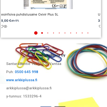
Desinfioiva puhdistusaine Oxivir Plus 5L
Uunin
78,00
€
39,7
alv 0%
Arkkiplussa Oy
Santaradantie 10, 01370 Vantaa​
Puh:
0500 645 998
www.arkkiplussa.fi
arkkiplussa@arkkiplussa.fi
y-tunnus: 1533296-4