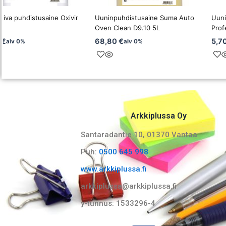
oiva puhdistusaine Oxivir
Uuninpuhdistusaine Suma Auto
Uuni
L
Oven Clean D9.10 5L
Prof
0
€
68,80
€
5,7
alv 0%
alv 0%
Arkkiplussa Oy
Santaradantie 10, 01370 Vantaa​
Puh:
0500 645 998
www.arkkiplussa.fi
arkkiplussa@arkkiplussa.fi
y-tunnus: 1533296-4