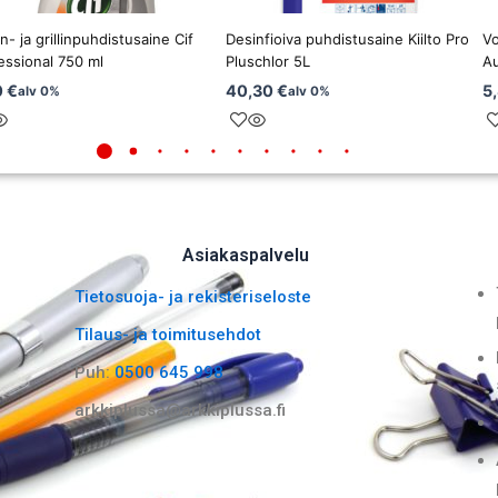
n- ja grillinpuhdistusaine Cif
Desinfioiva puhdistusaine Kiilto Pro
Vo
essional 750 ml
Pluschlor 5L
Au
0
€
40,30
€
5
alv 0%
alv 0%
Asiakaspalvelu
Tietosuoja- ja rekisteriseloste
Tilaus- ja toimitusehdot
Puh:
0500 645 998
arkkiplussa@arkkiplussa.fi