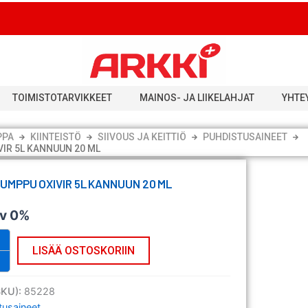
TOIMISTOTARVIKKEET
MAINOS- JA LIIKELAHJAT
YHTE
PPA
KIINTEISTÖ
SIIVOUS JA KEITTIÖ
PUHDISTUSAINEET
IR 5L KANNUUN 20 ML
MPPU OXIVIR 5L KANNUUN 20 ML
lv 0%
pu
LISÄÄ OSTOSKORIIN
SKU):
85228
tusaineet