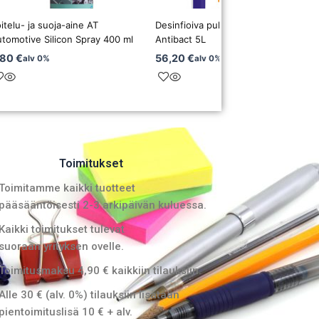
itelu- ja suoja-aine AT
Desinfioiva puhdistusaine Kiilto Pro
tomotive Silicon Spray 400 ml
Antibact 5L
,80
€
56,20
€
alv 0%
alv 0%
Toimitukset
Toimitamme kaikki tuotteet
pääsääntöisesti 2-3 arkipäivän kuluessa.
Kaikki toimitukset tulevat
suoraan yrityksen ovelle.
Toimitusmaksu 4,90 € kaikkiin tilauksiin.
Alle 30 € (alv. 0%) tilauksiin lisätään
pientoimituslisä 10 € + alv.