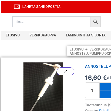
Siirry
LÄHETÄ SÄHKÖPOSTIA
sisältöön
ETUSIVU
VERKKOKAUPPA
LAMINOINTI JA SIDONTA
ETUSIVU
VERKKOKAU
ANNOSTELUPUMPPU OXIV
ANNOSTELUPU
16,60
€
a
Annostelupump
Oxivir
5L
kannuun
20
Tuotetunnus (
ml
Osasto:
Puhdis