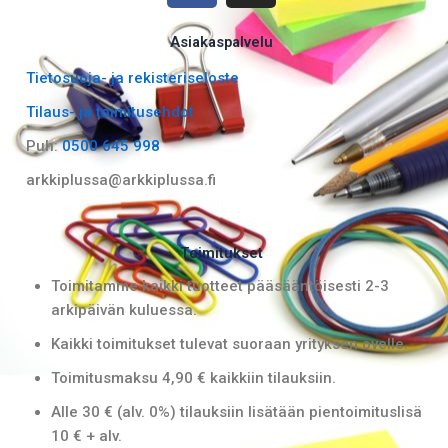
c
s
e
t
Asiakaspalvelu
b
a
Tietosuoja- ja rekisteriseloste
o
g
Tilaus- ja toimitusehdot
o
r
k
a
Puh:
0500 645 998
m
arkkiplussa@arkkiplussa.fi
Toimitukset
Toimitamme kaikki tuotteet pääsääntöisesti 2-3
arkipäivän kuluessa.
Kaikki toimitukset tulevat suoraan yrityksen ovelle.
Toimitusmaksu 4,90 € kaikkiin tilauksiin.
Alle 30 € (alv. 0%) tilauksiin lisätään pientoimituslisä
10 € + alv.