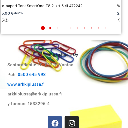
Wc-paperi Tork SmartOne T8 2-krt 6 rll 472242
Wc-pa
45,90
€
25,2
alv 0%
Arkkiplussa Oy
Santaradantie 10, 01370 Vantaa​
Puh:
0500 645 998
www.arkkiplussa.fi
arkkiplussa@arkkiplussa.fi
y-tunnus: 1533296-4
F
I
a
n