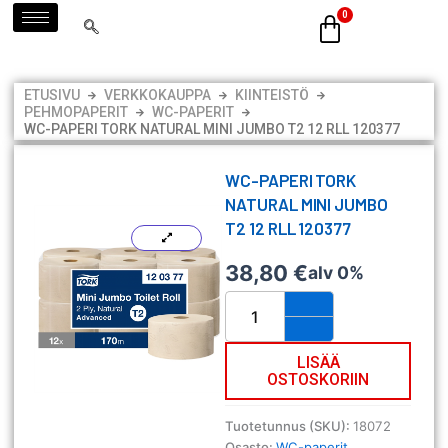
Siirry
sisältöön
ETUSIVU
VERKKOKAUPPA
KIINTEISTÖ
PEHMOPAPERIT
WC-PAPERIT
WC-PAPERI TORK NATURAL MINI JUMBO T2 12 RLL 120377
WC-PAPERI TORK
NATURAL MINI JUMBO
T2 12 RLL 120377
38,80
€
alv 0%
Wc-
paperi
Tork
Natural
LISÄÄ
OSTOSKORIIN
Mini
Jumbo
T2
Tuotetunnus (SKU):
18072
12
Osasto:
WC-paperit