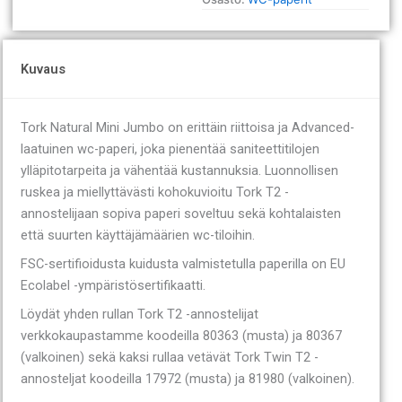
rll
120377
määrä
Kuvaus
Tork Natural Mini Jumbo on erittäin riittoisa ja Advanced-
laatuinen wc-paperi, joka pienentää saniteettitilojen
ylläpitotarpeita ja vähentää kustannuksia. Luonnollisen
ruskea ja miellyttävästi kohokuvioitu Tork T2 -
annostelijaan sopiva paperi soveltuu sekä kohtalaisten
että suurten käyttäjämäärien wc-tiloihin.
FSC-sertifioidusta kuidusta valmistetulla paperilla on EU
Ecolabel -ympäristösertifikaatti.
Löydät yhden rullan Tork T2 -annostelijat
verkkokaupastamme koodeilla 80363 (musta) ja 80367
(valkoinen) sekä kaksi rullaa vetävät Tork Twin T2 -
annosteljat koodeilla 17972 (musta) ja 81980 (valkoinen).