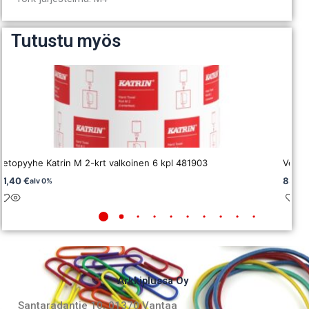
Tutustu myös
Vetopyyhe Katrin M 2-krt valkoinen 6 kpl 481903
Vetop
51,40
€
85,5
alv 0%
Arkkiplussa Oy
Santaradantie 10, 01370 Vantaa​