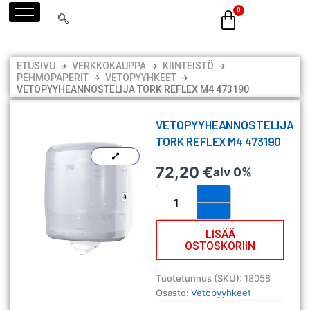
Siirry
sisältöön
ETUSIVU
VERKKOKAUPPA
KIINTEISTÖ
PEHMOPAPERIT
VETOPYYHKEET
VETOPYYHEANNOSTELIJA TORK REFLEX M4 473190
VETOPYYHEANNOSTELIJA
TORK REFLEX M4 473190
72,20
€
alv 0%
Vetopyyheannostelija
Tork
Reflex
M4
LISÄÄ
OSTOSKORIIN
473190
määrä
Tuotetunnus (SKU):
18058
Osasto:
Vetopyyhkeet