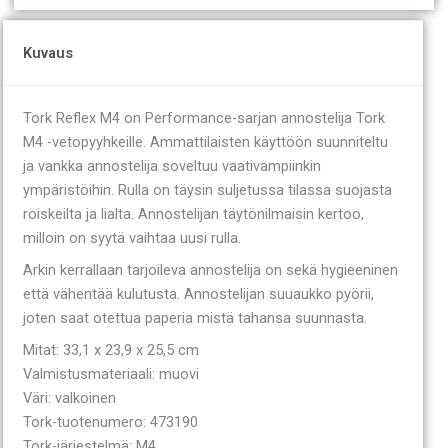
Kuvaus
Tork Reflex M4 on Performance-sarjan annostelija Tork
M4 -vetopyyhkeille. Ammattilaisten käyttöön suunniteltu
ja vankka annostelija soveltuu vaativampiinkin
ympäristöihin. Rulla on täysin suljetussa tilassa suojasta
roiskeilta ja lialta. Annostelijan täytönilmaisin kertoo,
milloin on syytä vaihtaa uusi rulla.
Arkin kerrallaan tarjoileva annostelija on sekä hygieeninen
että vähentää kulutusta. Annostelijan suuaukko pyörii,
joten saat otettua paperia mistä tahansa suunnasta.
Mitat: 33,1 x 23,9 x 25,5 cm
Valmistusmateriaali: muovi
Väri: valkoinen
Tork-tuotenumero: 473190
Tork-järjestelmä: M4