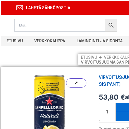
Siirry
LÄHETÄ SÄHKÖPOSTIA
sisältöön
ETUSIVU
VERKKOKAUPPA
LAMINOINTI JA SIDONTA
ETUSIVU
VERKKOKAU
VIRVOITUSJUOMA SAN PEL
VIRVOITUSJU
SIS PANT)
53,80
€
a
Virvoitusjuoma
San
Pellegrino
Limonata
0,33l/24(ei
Tuotetunnus (