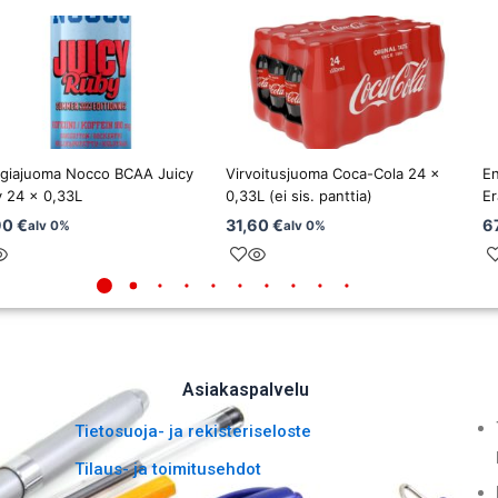
giajuoma Nocco BCAA Juicy
Virvoitusjuoma Coca-Cola 24 x
E
 24 x 0,33L
0,33L (ei sis. panttia)
Er
90
€
31,60
€
6
alv 0%
alv 0%
Asiakaspalvelu
Tietosuoja- ja rekisteriseloste
Tilaus- ja toimitusehdot