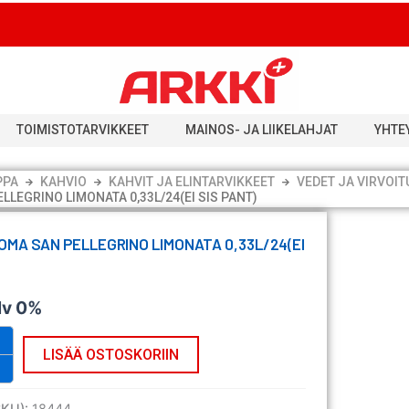
TOIMISTOTARVIKKEET
MAINOS- JA LIIKELAHJAT
YHTE
PPA
KAHVIO
KAHVIT JA ELINTARVIKKEET
VEDET JA VIRVOI
LEGRINO LIMONATA 0,33L/24(EI SIS PANT)
OMA SAN PELLEGRINO LIMONATA 0,33L/24(EI
lv 0%
LISÄÄ OSTOSKORIIN
SKU):
18444