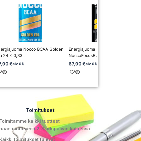
nergiajuoma Nocco BCAA Golden
Energiajuoma
a 24 x 0,33L
NoccoFocusBlackOran 24 x 0,33L
7,90
€
67,90
€
alv 0%
alv 0%
Toimitukset
Toimitamme kaikki tuotteet
pääsääntöisesti 2-3 arkipäivän kuluessa.
Kaikki toimitukset tulevat