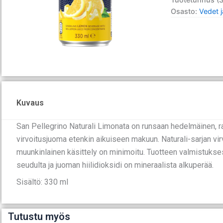
sis
Osasto:
Vedet j
pant)
määrä
Kuvaus
San Pellegrino Naturali Limonata on runsaan hedelmäinen, r
virvoitusjuoma etenkin aikuiseen makuun. Naturali-sarjan virv
muunkinlainen käsittely on minimoitu. Tuotteen valmistukse
seudulta ja juoman hiilidioksidi on mineraalista alkuperää.
Sisältö: 330 ml
Tutustu myös