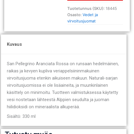
0,33l/24(ei
pant)
Tuotetunnus (SKU):
18445
määrä
Osasto:
Vedet ja
virvoitusjuomat
Kuvaus
San Pellegrino Aranciata Rossa on runsaan hedelmäinen,
raikas ja kevyen kupliva veriappelsiininmakuinen
virvoitusjuoma etenkin aikuiseen makuun. Naturali-sarjan
virvoitusjuomissa ei ole lisäaineita, ja muunkinlainen
käsittely on minimoitu. Tuotteen valmistuksessa käytetty
vesi nostetaan lähteestä Alppien seudulta ja juoman
hiilidioksidi on mineraalista alkuperää.
Sisältö: 330 ml