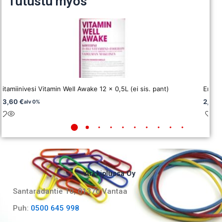
Tutustu myös
Vitamiinivesi Vitamin Well Awake 12 x 0,5L (ei sis. pant)
Energi
33,60
€
2,06
alv 0%
Arkkiplussa Oy
Santaradantie 10, 01370 Vantaa​
Puh:
0500 645 998