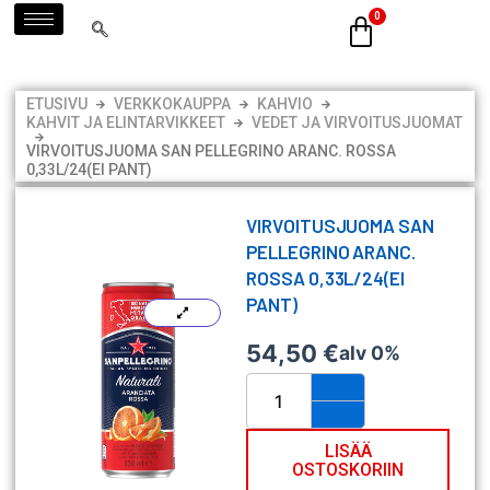
Siirry
sisältöön
ETUSIVU
VERKKOKAUPPA
KAHVIO
KAHVIT JA ELINTARVIKKEET
VEDET JA VIRVOITUSJUOMAT
VIRVOITUSJUOMA SAN PELLEGRINO ARANC. ROSSA
0,33L/24(EI PANT)
VIRVOITUSJUOMA SAN
PELLEGRINO ARANC.
ROSSA 0,33L/24(EI
PANT)
54,50
€
alv 0%
Virvoitusjuoma
San
Pellegrino
Aranc.
LISÄÄ
OSTOSKORIIN
Rossa