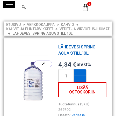
Siirry
sisältöön
ETUSIVU
VERKKOKAUPPA
KAHVIO
KAHVIT JA ELINTARVIKKEET
VEDET JA VIRVOITUSJUOMAT
LÄHDEVESI SPRING AQUA STILL 10L
LÄHDEVESI SPRING
AQUA STILL 10L
4,34
€
alv 0%
Lähdevesi
Spring
Aqua
Still
LISÄÄ
OSTOSKORIIN
10L
määrä
Tuotetunnus (SKU):
269702
Osasto:
Vedet ja