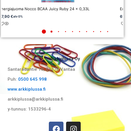
Energiajuoma Nocco BCAA Juicy Ruby 24 x 0,33L
Energ
67,90
€
67,9
alv 0%
Arkkiplussa Oy
Santaradantie 10, 01370 Vantaa​
Puh:
0500 645 998
www.arkkiplussa.fi
arkkiplussa@arkkiplussa.fi
y-tunnus: 1533296-4
F
I