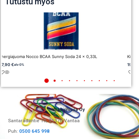
Tutustu myös
Energiajuoma Nocco BCAA Sunny Soda 24 x 0,33L
Kivenn
67,90
€
19,5
alv 0%
Arkkiplussa Oy
Santaradantie 10, 01370 Vantaa​
Puh:
0500 645 998