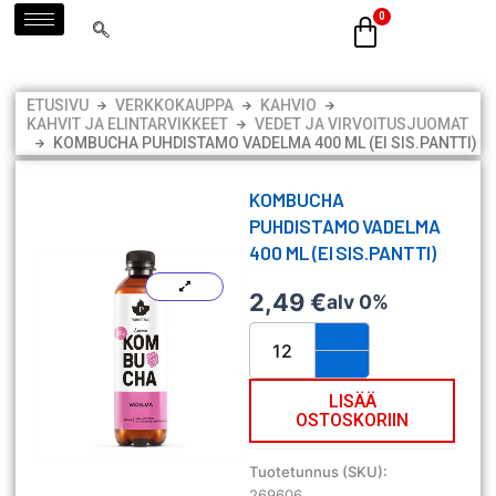
Siirry
sisältöön
ETUSIVU
VERKKOKAUPPA
KAHVIO
KAHVIT JA ELINTARVIKKEET
VEDET JA VIRVOITUSJUOMAT
KOMBUCHA PUHDISTAMO VADELMA 400 ML (EI SIS.PANTTI)
KOMBUCHA
PUHDISTAMO VADELMA
400 ML (EI SIS.PANTTI)
2,49
€
alv 0%
Kombucha
Puhdistamo
vadelma
400
LISÄÄ
OSTOSKORIIN
ml
(ei
sis.pantti)
Tuotetunnus (SKU):
määrä
269606