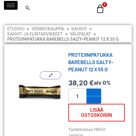
Siirry
sisältöön
ETUSIVU
VERKKOKAUPPA
KAHVIO
KAHVIT JA ELINTARVIKKEET
VÄLIPALAT
PROTEIINIPATUKKA BAREBELLS SALTY-PEANUT 12 X 55 G
PROTEIINIPATUKKA
BAREBELLS SALTY-
PEANUT 12 X 55 G
38,20
€
alv 0%
Proteiinipatukka
Barebells
Salty-
Peanut
LISÄÄ
OSTOSKORIIN
12
x
55
Tuotetunnus (SKU):
g
269808