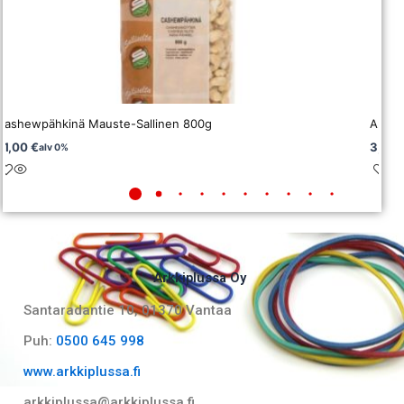
Cashewpähkinä Mauste-Sallinen 800g
Annos
21,00
€
3,83
alv 0%
Arkkiplussa Oy
Santaradantie 10, 01370 Vantaa​
Puh:
0500 645 998
www.arkkiplussa.fi
arkkiplussa@arkkiplussa.fi