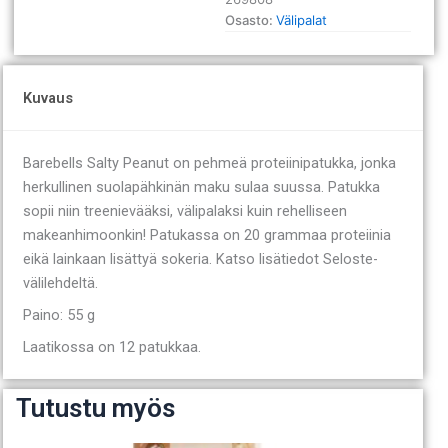
määrä
Osasto:
Välipalat
Kuvaus
Barebells Salty Peanut on pehmeä proteiinipatukka, jonka
herkullinen suolapähkinän maku sulaa suussa. Patukka
sopii niin treenievääksi, välipalaksi kuin rehelliseen
makeanhimoonkin! Patukassa on 20 grammaa proteiinia
eikä lainkaan lisättyä sokeria. Katso lisätiedot Seloste-
välilehdeltä.
Paino: 55 g
Laatikossa on 12 patukkaa.
Tutustu myös