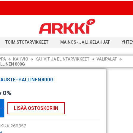
TOIMISTOTARVIKKEET
MAINOS- JA LIIKELAHJAT
YHTE
PPA
KAHVIO
KAHVIT JA ELINTARVIKKEET
VÄLIPALAT
LLINEN 800G
MAUSTE-SALLINEN 800G
v 0%
LISÄÄ OSTOSKORIIN
SKU):
269357
at