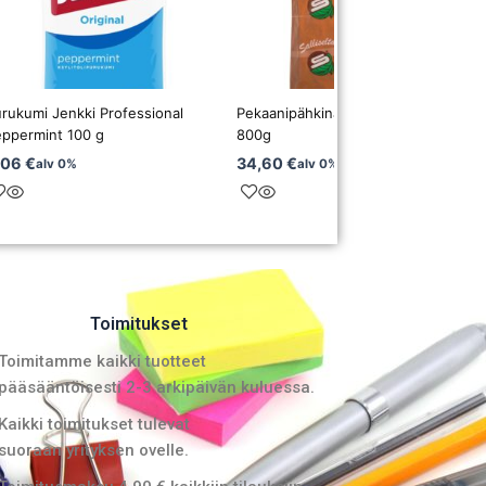
rukumi Jenkki Professional
Pekaanipähkinä Mauste-Sallinen
eppermint 100 g
800g
,06
€
34,60
€
alv 0%
alv 0%
Toimitukset
Toimitamme kaikki tuotteet
pääsääntöisesti 2-3 arkipäivän kuluessa.
Kaikki toimitukset tulevat
suoraan yrityksen ovelle.