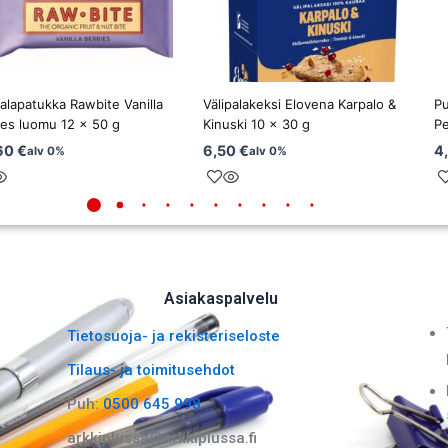
palapatukka Rawbite Vanilla
Välipalakeksi Elovena Karpalo &
Pu
ies luomu 12 x 50 g
Kinuski 10 x 30 g
P
60
€
6,50
€
4
alv 0%
alv 0%
Asiakaspalvelu
Tietosuoja- ja rekisteriseloste
Tilaus- ja toimitusehdot
Puh:
0500 645 998
arkkiplussa@arkkiplussa.fi