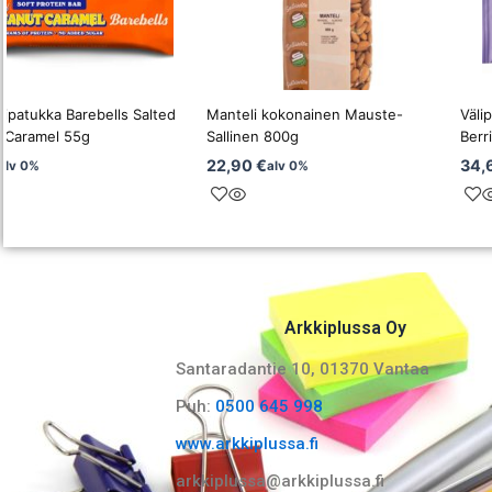
nipatukka Barebells Salted
Manteli kokonainen Mauste-
Väli
 Caramel 55g
Sallinen 800g
Berr
22,90
€
34,
alv 0%
alv 0%
Arkkiplussa Oy
Santaradantie 10, 01370 Vantaa​
Puh:
0500 645 998
www.arkkiplussa.fi
arkkiplussa@arkkiplussa.fi