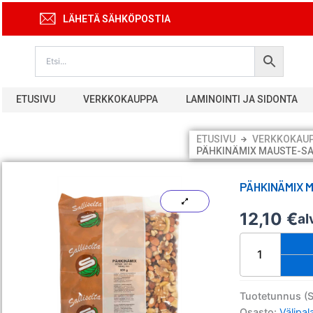
Siirry
LÄHETÄ SÄHKÖPOSTIA
sisältöön
ETUSIVU
VERKKOKAUPPA
LAMINOINTI JA SIDONTA
ETUSIVU
VERKKOKAU
PÄHKINÄMIX MAUSTE-SA
PÄHKINÄMIX 
12,10
€
al
Pähkinämix
Mauste-
Sallinen
800g
määrä
Tuotetunnus (
Osasto:
Välipal