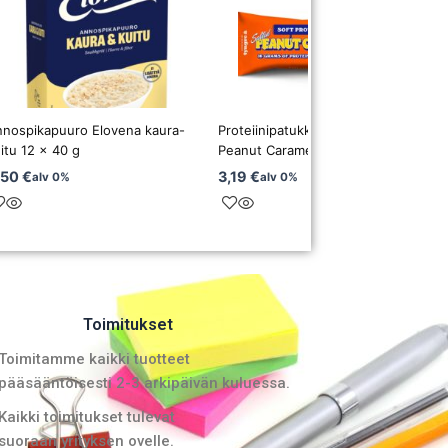
nnospikapuuro Elovena kaura-
Proteiinipatukka Barebells Salted
itu 12 x 40 g
Peanut Caramel 55g
,50
€
3,19
€
alv 0%
alv 0%
Toimitukset
Toimitamme kaikki tuotteet
pääsääntöisesti 2-3 arkipäivän kuluessa.
Kaikki toimitukset tulevat
suoraan yrityksen ovelle.