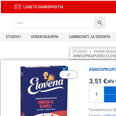
Siirry
LÄHETÄ SÄHKÖPOSTIA
sisältöön
ETUSIVU
VERKKOKAUPPA
LAMINOINTI JA SIDONTA
ETUSIVU
VERKKOKAU
ANNOSPIKAPUURO ELOVE
ANNOSPIKAPU
3,51
€
alv
Annospikapuur
Elovena
omena-
kaneli
6x35g
Tuotetunnus (
määrä
Osasto:
Välipal