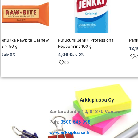
lapatukka Rawbite Cashew
Purukumi Jenkki Professional
Pähk
12 x 50 g
Peppermint 100 g
12,
0
€
4,06
€
alv 0%
alv 0%
Arkkiplussa Oy
Santaradantie 10, 01370 Vantaa​
Puh:
0500 645 998
www.arkkiplussa.fi