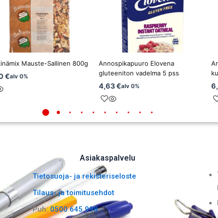
inämix Mauste-Sallinen 800g
Annospikapuuro Elovena
A
gluteeniton vadelma 5 pss
ku
10
€
alv 0%
4,63
€
6
alv 0%
Asiakaspalvelu
Tietosuoja- ja rekisteriseloste
Tilaus- ja toimitusehdot
Puh:
0500 645 998