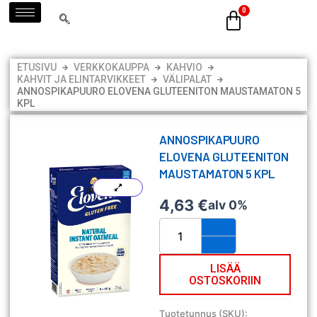
Siirry
sisältöön
ETUSIVU
VERKKOKAUPPA
KAHVIO
KAHVIT JA ELINTARVIKKEET
VÄLIPALAT
ANNOSPIKAPUURO ELOVENA GLUTEENITON MAUSTAMATON 5
KPL
ANNOSPIKAPUURO
ELOVENA GLUTEENITON
MAUSTAMATON 5 KPL
4,63
€
alv 0%
Annospikapuuro
Elovena
gluteeniton
maustamaton
LISÄÄ
OSTOSKORIIN
5
kpl
määrä
Tuotetunnus (SKU):