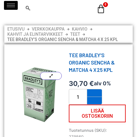
Siirry
sisältöön
ETUSIVU
VERKKOKAUPPA
KAHVIO
KAHVIT JA ELINTARVIKKEET
TEET
TEE BRADLEY’S ORGANIC SENCHA & MATCHA 4 X 25 KPL
TEE BRADLEY’S
ORGANIC SENCHA &
MATCHA 4 X 25 KPL
30,70
€
alv 0%
Tee
Bradley's
Organic
Sencha
LISÄÄ
OSTOSKORIIN
&
Matcha
4
Tuotetunnus (SKU):
x
279560