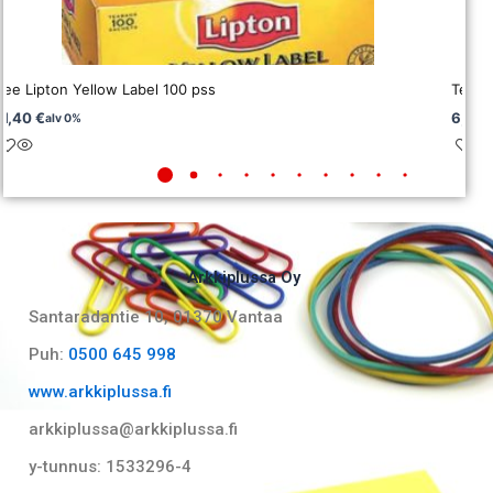
Tee Lipton Yellow Label 100 pss
Tee T
11,40
€
6,40
alv 0%
Arkkiplussa Oy
Santaradantie 10, 01370 Vantaa​
Puh:
0500 645 998
www.arkkiplussa.fi
arkkiplussa@arkkiplussa.fi
y-tunnus: 1533296-4