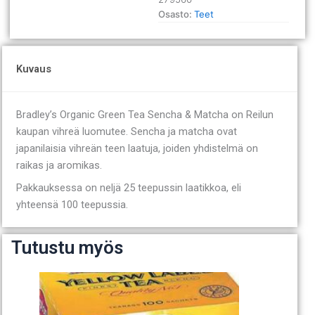
25
Osasto:
Teet
kpl
määrä
Kuvaus
Bradley’s Organic Green Tea Sencha & Matcha on Reilun
kaupan vihreä luomutee. Sencha ja matcha ovat
japanilaisia vihreän teen laatuja, joiden yhdistelmä on
raikas ja aromikas.
Pakkauksessa on neljä 25 teepussin laatikkoa, eli
yhteensä 100 teepussia.
Tutustu myös