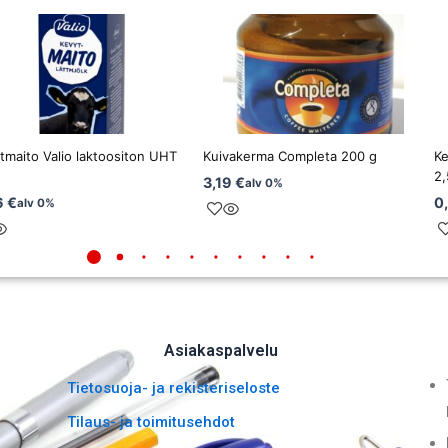
tmaito Valio laktoositon UHT
Kuivakerma Completa 200 g
Ke
2,
3,19
€
alv 0%
6
€
0
alv 0%
Asiakaspalvelu
Tietosuoja- ja rekisteriseloste
Tilaus- ja toimitusehdot