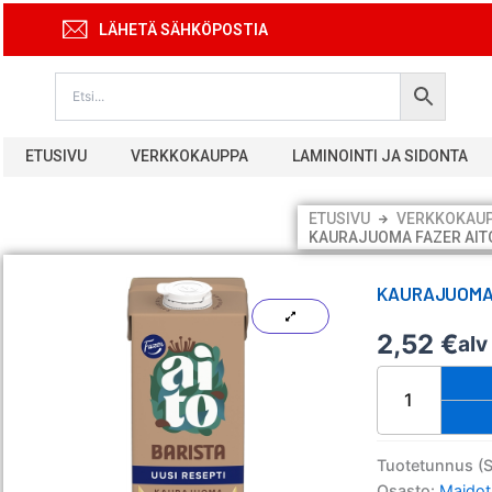
Siirry
LÄHETÄ SÄHKÖPOSTIA
sisältöön
ETUSIVU
VERKKOKAUPPA
LAMINOINTI JA SIDONTA
ETUSIVU
VERKKOKAU
KAURAJUOMA FAZER AITO
KAURAJUOMA 
2,52
€
alv
Kaurajuoma
Fazer
Aito
Barista
1L
Tuotetunnus (
määrä
Osasto:
Maidot