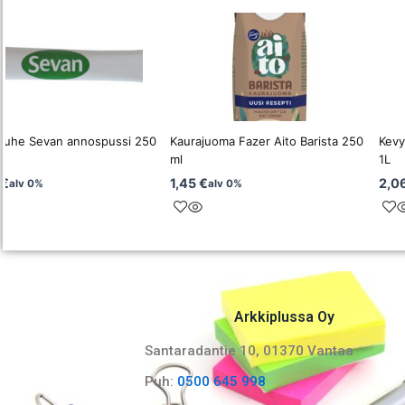
auhe Sevan annospussi 250
Kaurajuoma Fazer Aito Barista 250
Kevy
ml
1L
€
1,45
€
2,0
alv 0%
alv 0%
Arkkiplussa Oy
Santaradantie 10, 01370 Vantaa​
Puh:
0500 645 998