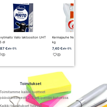
vytmaito Valio laktoositon UHT
Kermajauhe Nestlé Coffee-mate 1
5 dl
kg
,87
€
7,40
€
alv 0%
alv 0%
Toimitukset
Toimitamme kaikki tuotteet
pääsääntöisesti 2-3 arkipäivän kuluessa.
Kaikki toimitukset tulevat