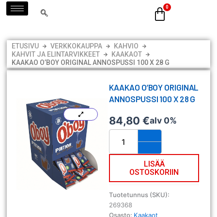
Siirry
sisältöön
ETUSIVU
VERKKOKAUPPA
KAHVIO
KAHVIT JA ELINTARVIKKEET
KAAKAOT
KAAKAO O’BOY ORIGINAL ANNOSPUSSI 100 X 28 G
KAAKAO O’BOY ORIGINAL
ANNOSPUSSI 100 X 28 G
84,80
€
alv 0%
Kaakao
O'boy
Original
annospussi
LISÄÄ
OSTOSKORIIN
100
x
28
Tuotetunnus (SKU):
g
269368
määrä
Osasto:
Kaakaot