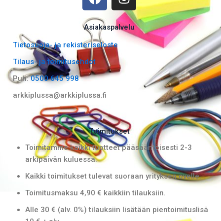
a
n
c
s
e
t
Asiakaspalvelu
b
a
Tietosuoja- ja rekisteriseloste
o
g
Tilaus- ja toimitusehdot
o
r
k
a
Puh:
0500 645 998
m
arkkiplussa@arkkiplussa.fi
Toimitukset
Toimitamme kaikki tuotteet pääsääntöisesti 2-3
arkipäivän kuluessa.
Kaikki toimitukset tulevat suoraan yrityksen ovelle.
Toimitusmaksu 4,90 € kaikkiin tilauksiin.
Alle 30 € (alv. 0%) tilauksiin lisätään pientoimituslisä