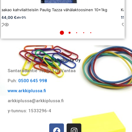
Kaakao kahvilaitteisiin Paulig Tazza vähälaktoosinen 10x1kg
Kaaka
244,00
€
114,
alv 0%
Arkkiplussa Oy
Santaradantie 10, 01370 Vantaa​
Puh:
0500 645 998
www.arkkiplussa.fi
arkkiplussa@arkkiplussa.fi
y-tunnus: 1533296-4
F
I